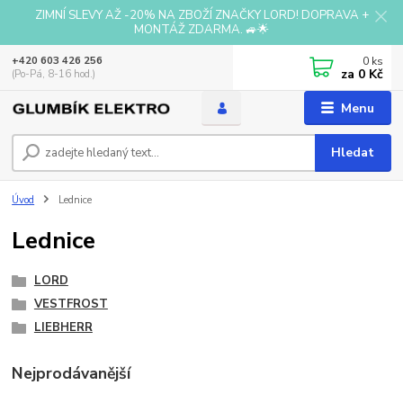
ZIMNÍ SLEVY AŽ -20% NA ZBOŽÍ ZNAČKY LORD! DOPRAVA +
MONTÁŽ ZDARMA. 🚙🌟
0
ks
+420 603 426 256
za
0 Kč
(Po-Pá, 8-16 hod.)
Menu
Hledat
Úvod
Lednice
Lednice
LORD
VESTFROST
LIEBHERR
Nejprodávanější