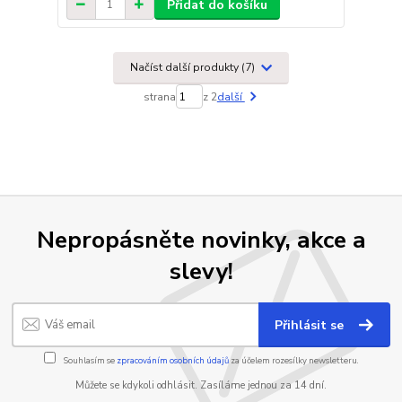
Přidat do košíku
Načíst další produkty (7)
strana
z 2
další
Nepropásněte novinky, akce a
slevy!
Přihlásit se
Souhlasím se
zpracováním osobních údajů
za účelem rozesílky newsletteru.
Můžete se kdykoli odhlásit. Zasíláme jednou za 14 dní.