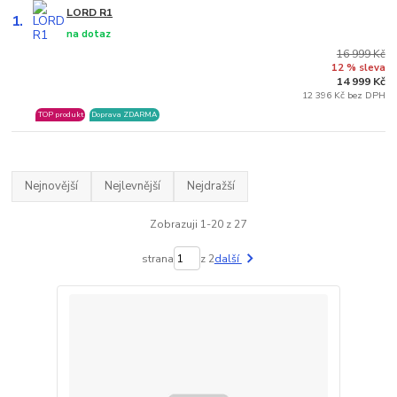
LORD R1
1.
na dotaz
16 999 Kč
12 % sleva
14 999 Kč
12 396 Kč bez DPH
TOP produkt
Doprava ZDARMA
Nejnovější
Nejlevnější
Nejdražší
Zobrazuji 1-20 z 27
strana
z 2
další