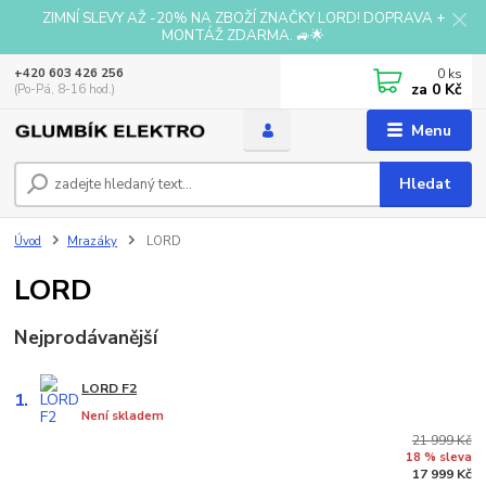
ZIMNÍ SLEVY AŽ -20% NA ZBOŽÍ ZNAČKY LORD! DOPRAVA +
MONTÁŽ ZDARMA. 🚙🌟
0
ks
+420 603 426 256
za
0 Kč
(Po-Pá, 8-16 hod.)
Menu
Hledat
Úvod
Mrazáky
LORD
LORD
Nejprodávanější
LORD F2
1.
Není skladem
21 999 Kč
18 % sleva
17 999 Kč