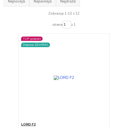
Nejnovější
Nejlevnější
Nejdražší
Zobrazuji 1-12 z 12
strana
z 1
TOP produkt
Doprava ZDARMA
LORD F2