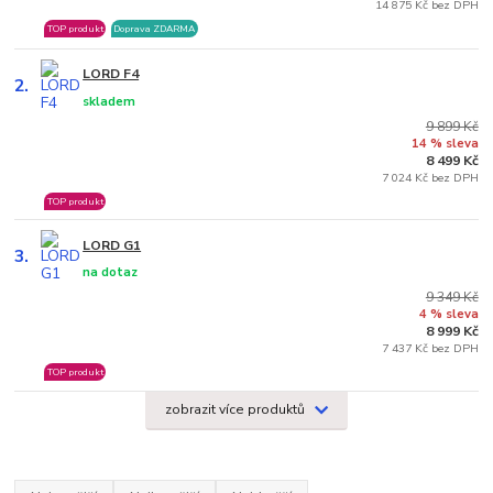
14 875 Kč bez DPH
TOP produkt
Doprava ZDARMA
LORD F4
2.
skladem
9 899 Kč
14 % sleva
8 499 Kč
7 024 Kč bez DPH
TOP produkt
LORD G1
3.
na dotaz
9 349 Kč
4 % sleva
8 999 Kč
7 437 Kč bez DPH
TOP produkt
zobrazit více produktů