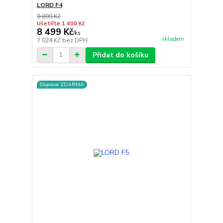
LORD F4
9 899 Kč
Ušetříte 1 400 Kč
8 499 Kč
/
ks
skladem
7 024 Kč
bez DPH
Přidat do košíku
Doprava ZDARMA