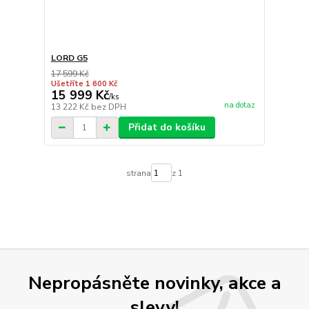
LORD G5
17 599 Kč
Ušetříte 1 600 Kč
15 999 Kč
/
ks
na dotaz
13 222 Kč
bez DPH
Přidat do košíku
strana
z 1
Nepropásněte novinky, akce a
slevy!