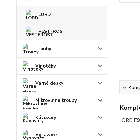
LORD
VESTFROST
Trouby
Vinotéky
Varné desky
Kompl
Mikrovlnné trouby
Komple
Kávovary
LORD
F9
Vysavače