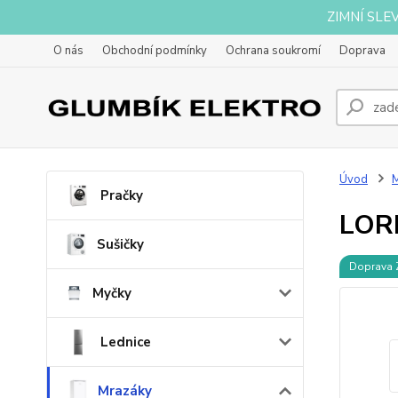
ZIMNÍ SLE
O nás
Obchodní podmínky
Ochrana soukromí
Doprava
Úvod
Pračky
LOR
Sušičky
Doprava
Myčky
Lednice
Mrazáky