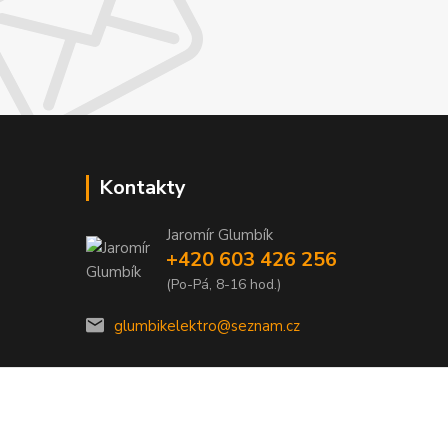
Kontakty
Jaromír Glumbík
+420 603 426 256
(Po-Pá, 8-16 hod.)
glumbikelektro@seznam.cz