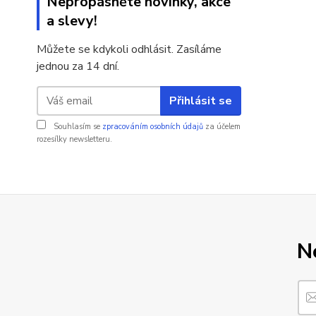
Nepropásněte novinky, akce
a slevy!
Můžete se kdykoli odhlásit. Zasíláme
jednou za 14 dní.
Přihlásit se
Souhlasím se
zpracováním osobních údajů
za účelem
rozesílky newsletteru.
N