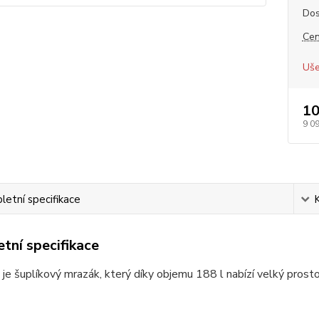
Dos
Cen
Uše
10
9 0
etní specifikace
tní specifikace
je šuplíkový mrazák, který díky objemu 188 l nabízí velký prosto