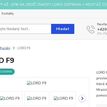
VY AŽ -20% NA ZBOŽÍ ZNAČKY LORD! DOPRAVA + MONTÁŽ ZD
Kontakty
Nevíte
Hledat
+420
(Po-Pá
Mrazáky
LORD F9
D F9
 ZDARMA
LORD F
prosto
která d
Mrazic
pomocí