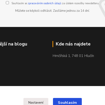
Souhlasím se
zpracováním osobních údajů
za účelem rozesílky newsletteru.
Můžete se kdykoli odhlásit. Zasíláme jednou za 14 dní.
ější na blogu
Kde nás najdete
Hrnčířská 1, 748 01 Hlučín
Souhlasím
Nastavení