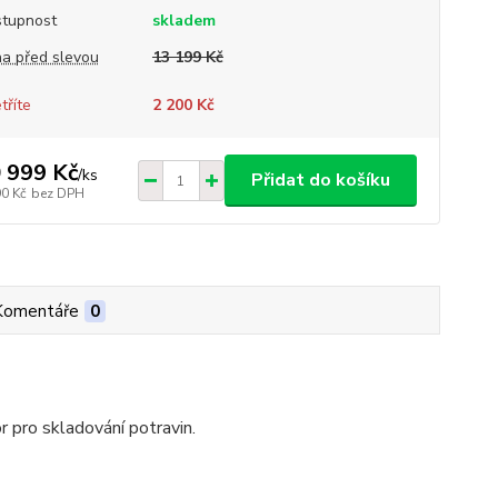
tupnost
skladem
a před slevou
13 199 Kč
tříte
2 200 Kč
 999 Kč
/
ks
Přidat do košíku
90 Kč
bez DPH
Komentáře
0
r pro skladování potravin.