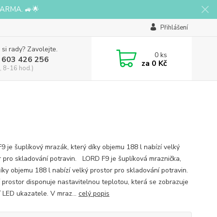
ARMA. 🚙🌟
Přihlášení
 si rady? Zavolejte.
0
ks
 603 426 256
za
0 Kč
, 8-16 hod.)
9 je šuplíkový mrazák, který díky objemu 188 l nabízí velký
r pro skladování potravin. LORD F9 je šuplíková mraznička,
íky objemu 188 l nabízí velký prostor pro skladování potravin.
í prostor disponuje nastavitelnou teplotou, která se zobrazuje
 LED ukazatele. V mraz...
celý popis