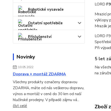
LORD
F9
Robotické vysavače
Mrazicí p
výklopy p
Ostatní spotřebiče
Mrazák j
LORD F9 
Příslušenství
Spotřebič
Při výpad
Novinky
5 let z
Na všechn
10.05.2022
na záručn
Doprava + montáž ZDARMA
Všechny produkty označeny dopravou
ZDARMA, máte od nás veškerou dopravu,
výnos a montáž v ceně do 30 km od naší
hlučínské prodejny. V případě zájmu vá...
číst celé
Zboží 