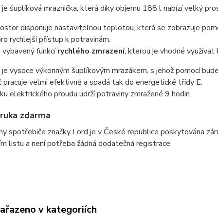
je šuplíková mraznička, která díky objemu 188 l nabízí velký pro
rostor disponuje nastavitelnou teplotou, která se zobrazuje po
ro rychlejší přístup k potravinám.
e vybavený funkcí
rychlého zmrazení
, kterou je vhodné využívat
je vysoce výkonným šuplíkovým mrazákem, s jehož pomocí budet
 pracuje velmi efektivně a spadá tak do energetické třídy E.
ku elektrického proudu udrží potraviny zmražené 9 hodin.
áruka zdarma
y spotřebiče značky Lord je v České republice poskytována zár
ím listu a není potřeba žádná dodatečná registrace.
zařazeno v kategoriích