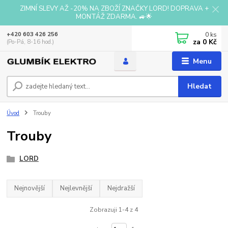
ZIMNÍ SLEVY AŽ -20% NA ZBOŽÍ ZNAČKY LORD! DOPRAVA +
MONTÁŽ ZDARMA. 🚙🌟
0
ks
+420 603 426 256
za
0 Kč
(Po-Pá, 8-16 hod.)
Menu
Hledat
Úvod
Trouby
Trouby
LORD
Nejnovější
Nejlevnější
Nejdražší
Zobrazuji 1-4 z 4