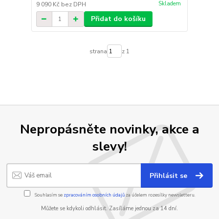
Skladem
9 090 Kč
bez DPH
Přidat do košíku
strana
z 1
Nepropásněte novinky, akce a
slevy!
Přihlásit se
Souhlasím se
zpracováním osobních údajů
za účelem rozesílky newsletteru.
Můžete se kdykoli odhlásit. Zasíláme jednou za 14 dní.