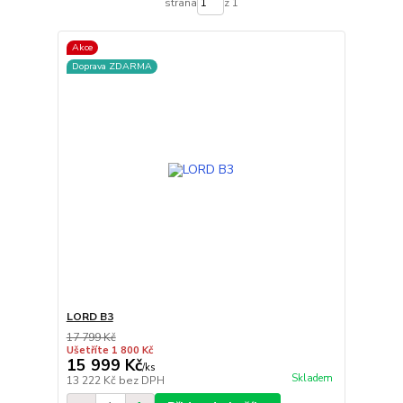
strana
z 1
Akce
Doprava ZDARMA
LORD B3
17 799 Kč
Ušetříte 1 800 Kč
15 999 Kč
/
ks
Skladem
13 222 Kč
bez DPH