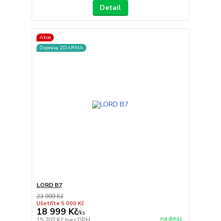
Detail
Akce
Doprava ZDARMA
LORD B7
23 999 Kč
Ušetříte 5 000 Kč
18 999 Kč
/
ks
na dotaz
15 702 Kč
bez DPH