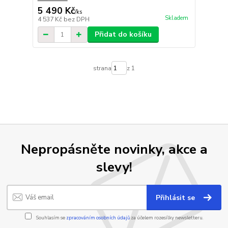
5 490 Kč
/
ks
Skladem
4 537 Kč
bez DPH
Přidat do košíku
strana
z 1
Nepropásněte novinky, akce a
slevy!
Přihlásit se
Souhlasím se
zpracováním osobních údajů
za účelem rozesílky newsletteru.