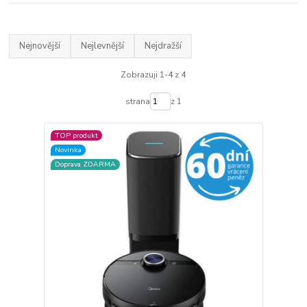
Nejnovější
Nejlevnější
Nejdražší
Zobrazuji 1-4 z 4
strana
z 1
TOP produkt
Novinka
Doprava ZDARMA