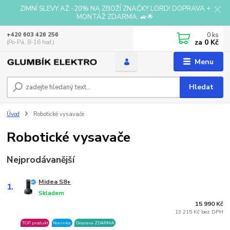
ZIMNÍ SLEVY AŽ -20% NA ZBOŽÍ ZNAČKY LORD! DOPRAVA +
MONTÁŽ ZDARMA. 🚙🌟
0
ks
+420 603 426 256
za
0 Kč
(Po-Pá, 8-16 hod.)
Menu
Hledat
Úvod
Robotické vysavače
Robotické vysavače
Nejprodávanější
Midea S8+
1.
Skladem
15 990 Kč
13 215 Kč bez DPH
TOP produkt
Novinka
Doprava ZDARMA