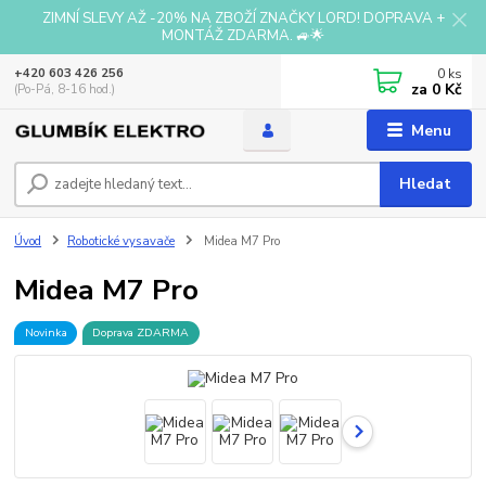
ZIMNÍ SLEVY AŽ -20% NA ZBOŽÍ ZNAČKY LORD! DOPRAVA +
MONTÁŽ ZDARMA. 🚙🌟
0
ks
+420 603 426 256
za
0 Kč
(Po-Pá, 8-16 hod.)
Menu
Hledat
Úvod
Robotické vysavače
Midea M7 Pro
Midea M7 Pro
Novinka
Doprava ZDARMA