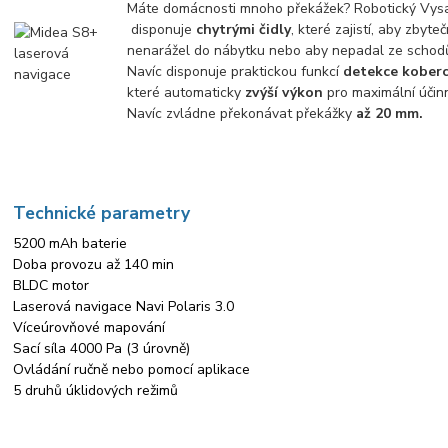
Máte domácnosti mnoho překážek? Robotický Vys
disponuje
chytrými čidly
, které zajistí, aby zbyte
nenarážel do nábytku nebo aby nepadal ze schod
Navíc disponuje praktickou funkcí
detekce kober
které automaticky
zvýší výkon
pro maximální účin
Navíc zvládne překonávat překážky
až 20 mm.
Technické parametry
5200 mAh baterie
Doba provozu až 140 min
BLDC motor
Laserová navigace Navi Polaris 3.0
Víceúrovňové mapování
Sací síla 4000 Pa (3 úrovně)
Ovládání ručně nebo pomocí aplikace
5 druhů úklidových režimů