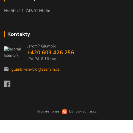
Hrnčířská 1, 748 01 Hlučín
Kontakty
Jaromír Glumbík
+420 603 426 256
(Po-Pá, 8-16 hod.)
glumbikelektro@seznam.cz
Vytvořeno na
Eshop-rychle.cz