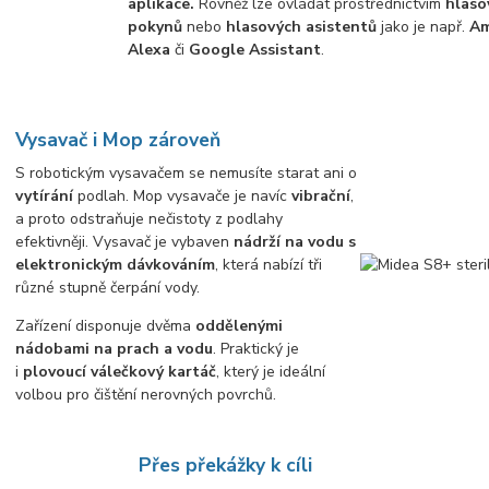
aplikace.
Rovněž lze ovládat prostřednictvím
hlaso
pokynů
nebo
hlasových asistentů
jako je např.
A
Alexa
či
Google Assistant
.
Vysavač i Mop zároveň
S robotickým vysavačem se nemusíte starat ani o
vytírání
podlah. Mop vysavače je navíc
vibrační
,
a proto odstraňuje nečistoty z podlahy
efektivněji. Vysavač je vybaven
nádrží na vodu s
elektronickým dávkováním
, která nabízí tři
různé stupně čerpání vody.
Zařízení disponuje dvěma
oddělenými
nádobami na prach a vodu
. Praktický je
i
plovoucí válečkový kartáč
, který je ideální
volbou pro čištění nerovných povrchů.
Přes překážky k cíli