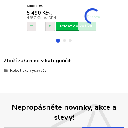
Midea i5C
Midea M7
5 490 Kč
9 990 Kč
/
ks
Skladem
4 537 Kč
bez DPH
8 256 Kč
bez
Přidat do košíku
Zboží zařazeno v kategoriích
Robotické vysavače
Nepropásněte novinky, akce a
slevy!