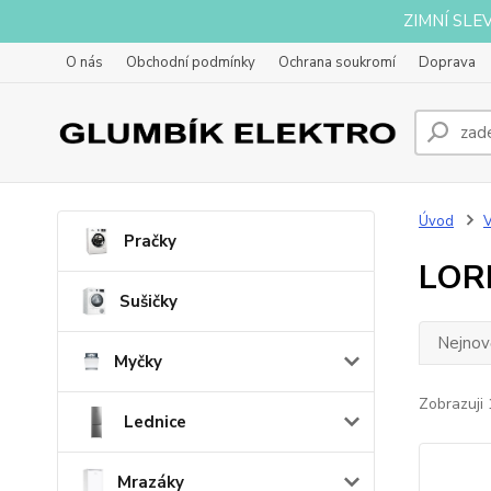
ZIMNÍ SLE
O nás
Obchodní podmínky
Ochrana soukromí
Doprava
Úvod
Pračky
LOR
Sušičky
Nejnově
Myčky
Zobrazuji 
Lednice
Mrazáky