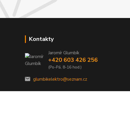
Kontakty
Jaromír Glumbík
+420 603 426 256
(Po-Pá, 8-16 hod.)
glumbikelektro@seznam.cz