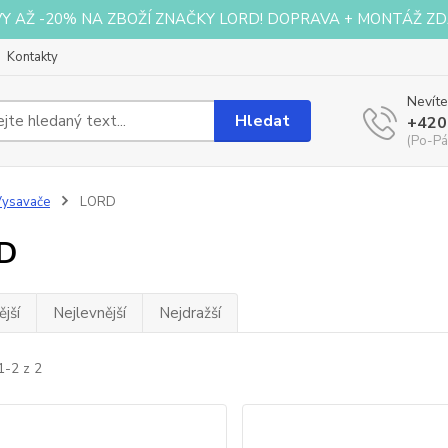
VY AŽ -20% NA ZBOŽÍ ZNAČKY LORD! DOPRAVA + MONTÁŽ ZD
Kontakty
Nevíte
Hledat
+420
(Po-Pá
Vysavače
LORD
D
jší
Nejlevnější
Nejdražší
1-2 z 2