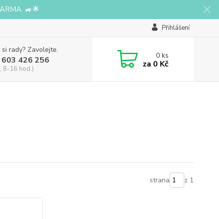
ARMA. 🚙🌟
Přihlášení
 si rady? Zavolejte.
0
ks
 603 426 256
za
0 Kč
, 8-16 hod.)
strana
z 1