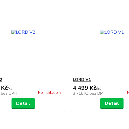
2
LORD V1
 Kč
4 499 Kč
/
ks
/
ks
Není skladem
N
č
bez DPH
3 718 Kč
bez DPH
Detail
Detail