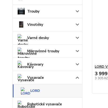
Trouby
Vinotéky
Varné desky
Mikrovlnné trouby
Kávovary
LORD V
3 999
Vysavače
3 305 K
LORD
Robotické vysavače