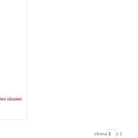
ení skladem
strana
z 1