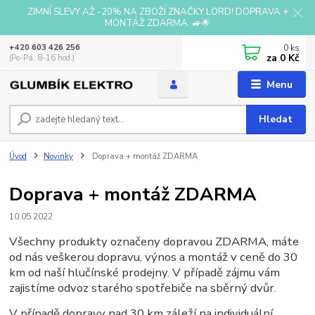
ZIMNÍ SLEVY AŽ -20% NA ZBOŽÍ ZNAČKY LORD! DOPRAVA +
MONTÁŽ ZDARMA. 🚙🌟
0
ks
+420 603 426 256
za
0 Kč
(Po-Pá, 8-16 hod.)
Menu
Hledat
Úvod
Novinky
Doprava + montáž ZDARMA
Doprava + montáž ZDARMA
10.05.2022
Všechny produkty označeny dopravou ZDARMA, máte
od nás veškerou dopravu, výnos a montáž v ceně do 30
km od naší hlučínské prodejny. V případě zájmu vám
zajistíme odvoz starého spotřebiče na sběrný dvůr.
V případě dopravy nad 30 km záleží na individuální