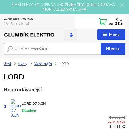
ZIMNÍ SLEVY AŽ -20% NA ZBOŽÍ ZNAČKY LORD! DOPRAVA +
MONTÁŽ ZDARMA. 🚙🌟
0
ks
+420 603 426 256
za
0 Kč
(Po-Pá, 8-16 hod.)
Menu
Hledat
Úvod
Myčky
Volně stojící
LORD
LORD
Nejprodávanější
LORD D7 3.GN
1.
Skladem
18 699 Kč
22 % sleva
14 499 Kč