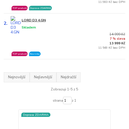
11 983 Kč bez DPH
TOP produkt
Doprava ZDARMA
LORD D3 4.GN
2.
Skladem
14 999 Kč
7 % sleva
13 999 Kč
11 569 Kč bez DPH
TOP produkt
Novinka
Nejnovější
Nejlevnější
Nejdražší
Zobrazuji 1-5 z 5
strana
z 1
Doprava ZDARMA