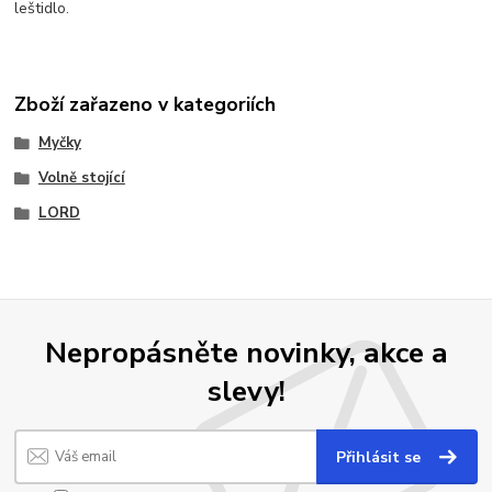
leštidlo.
Zboží zařazeno v kategoriích
Myčky
Volně stojící
LORD
Nepropásněte novinky, akce a
slevy!
Přihlásit se