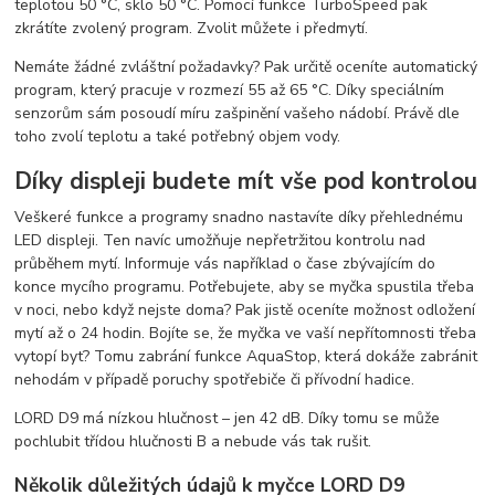
teplotou 50 °C, sklo 50 °C. Pomocí funkce TurboSpeed pak
zkrátíte zvolený program. Zvolit můžete i předmytí.
Nemáte žádné zvláštní požadavky? Pak určitě oceníte automatický
program, který pracuje v rozmezí 55 až 65 °C. Díky speciálním
senzorům sám posoudí míru zašpinění vašeho nádobí. Právě dle
toho zvolí teplotu a také potřebný objem vody.
Díky displeji budete mít vše pod kontrolou
Veškeré funkce a programy snadno nastavíte díky přehlednému
LED displeji. Ten navíc umožňuje nepřetržitou kontrolu nad
průběhem mytí. Informuje vás například o čase zbývajícím do
konce mycího programu. Potřebujete, aby se myčka spustila třeba
v noci, nebo když nejste doma? Pak jistě oceníte možnost odložení
mytí až o 24 hodin. Bojíte se, že myčka ve vaší nepřítomnosti třeba
vytopí byt? Tomu zabrání funkce AquaStop, která dokáže zabránit
nehodám v případě poruchy spotřebiče či přívodní hadice.
LORD D9 má nízkou hlučnost – jen 42 dB. Díky tomu se může
pochlubit třídou hlučnosti B a nebude vás tak rušit.
Několik důležitých údajů k myčce LORD D9