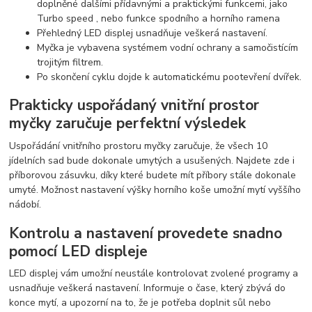
doplněné dalšími přídavnými a praktickými funkcemi, jako
Turbo speed , nebo funkce spodního a horního ramena
Přehledný LED displej usnadňuje veškerá nastavení.
Myčka je vybavena systémem vodní ochrany a samočistícím
trojitým filtrem.
Po skončení cyklu dojde k automatickému pootevření dvířek.
Prakticky uspořádaný vnitřní prostor
myčky zaručuje perfektní výsledek
Uspořádání vnitřního prostoru myčky zaručuje, že všech 10
jídelních sad bude dokonale umytých a usušených. Najdete zde i
příborovou zásuvku, díky které budete mít příbory stále dokonale
umyté. Možnost nastavení výšky horního koše umožní mytí vyššího
nádobí.
Kontrolu a nastavení provedete snadno
pomocí LED displeje
LED displej vám umožní neustále kontrolovat zvolené programy a
usnadňuje veškerá nastavení. Informuje o čase, který zbývá do
konce mytí, a upozorní na to, že je potřeba doplnit sůl nebo