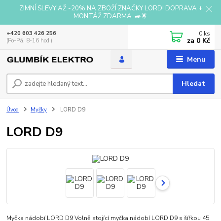
ZIMNÍ SLEVY AŽ -20% NA ZBOŽÍ ZNAČKY LORD! DOPRAVA +
MONTÁŽ ZDARMA. 🚙🌟
0
ks
+420 603 426 256
za
0 Kč
(Po-Pá, 8-16 hod.)
Menu
Hledat
Úvod
Myčky
LORD D9
LORD D9
Myčka nádobí LORD D9 Volně stojící myčka nádobí LORD D9 s šířkou 45