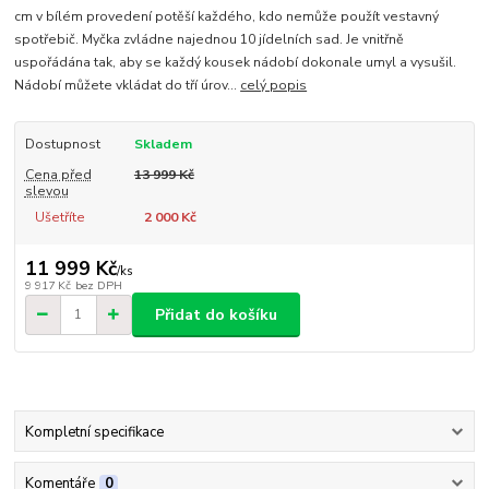
cm v bílém provedení potěší každého, kdo nemůže použít vestavný
spotřebič. Myčka zvládne najednou 10 jídelních sad. Je vnitřně
uspořádána tak, aby se každý kousek nádobí dokonale umyl a vysušil.
Nádobí můžete vkládat do tří úrov...
celý popis
Dostupnost
Skladem
Cena před
13 999 Kč
slevou
Ušetříte
2 000 Kč
11 999 Kč
/
ks
9 917 Kč
bez DPH
Přidat do košíku
Kompletní specifikace
Komentáře
0