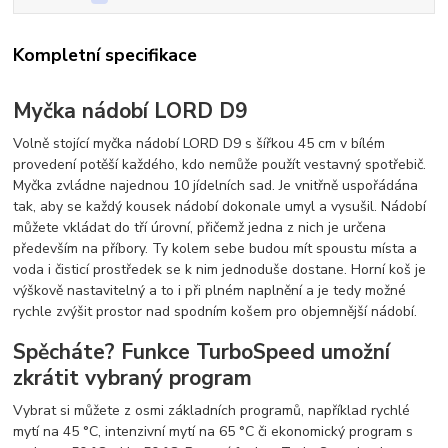
Kompletní specifikace
Myčka nádobí LORD D9
Volně stojící myčka nádobí LORD D9 s šířkou 45 cm v bílém
provedení potěší každého, kdo nemůže použít vestavný spotřebič.
Myčka zvládne najednou 10 jídelních sad. Je vnitřně uspořádána
tak, aby se každý kousek nádobí dokonale umyl a vysušil. Nádobí
můžete vkládat do tří úrovní, přičemž jedna z nich je určena
především na příbory. Ty kolem sebe budou mít spoustu místa a
voda i čisticí prostředek se k nim jednoduše dostane. Horní koš je
výškově nastavitelný a to i při plném naplnění a je tedy možné
rychle zvýšit prostor nad spodním košem pro objemnější nádobí.
Spěcháte? Funkce TurboSpeed umožní
zkrátit vybraný program
Vybrat si můžete z osmi základních programů, například rychlé
mytí na 45 °C, intenzivní mytí na 65 °C či ekonomický program s