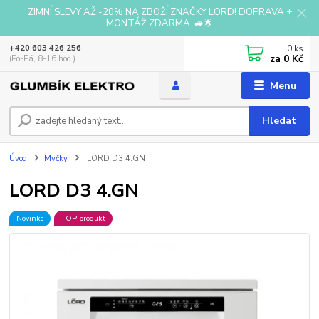
ZIMNÍ SLEVY AŽ -20% NA ZBOŽÍ ZNAČKY LORD! DOPRAVA +
MONTÁŽ ZDARMA. 🚙🌟
0
ks
+420 603 426 256
za
0 Kč
(Po-Pá, 8-16 hod.)
Menu
Hledat
Úvod
Myčky
LORD D3 4.GN
LORD D3 4.GN
Novinka
TOP produkt