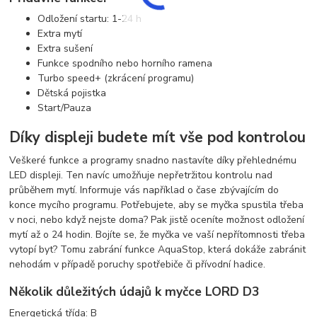
Odložení startu: 1-24 h
Extra mytí
Extra sušení
Funkce spodního nebo horního ramena
Turbo speed+ (zkrácení programu)
Dětská pojistka
Start/Pauza
Díky displeji budete mít vše pod kontrolou
Veškeré funkce a programy snadno nastavíte díky přehlednému
LED displeji. Ten navíc umožňuje nepřetržitou kontrolu nad
průběhem mytí. Informuje vás například o čase zbývajícím do
konce mycího programu. Potřebujete, aby se myčka spustila třeba
v noci, nebo když nejste doma? Pak jistě oceníte možnost odložení
mytí až o 24 hodin. Bojíte se, že myčka ve vaší nepřítomnosti třeba
vytopí byt? Tomu zabrání funkce AquaStop, která dokáže zabránit
nehodám v případě poruchy spotřebiče či přívodní hadice.
Několik důležitých údajů k myčce LORD D3
Energetická třída: B