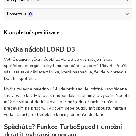
Komentáře
0
Kompletní specifikace
Myčka nádobí LORD D3
Volně stojící myčka nádobí LORD D3 se vyznačuje nízkou
spotřebou energie – díky tomu spadá do úsporné třídy B . Potěší
vás jistě také pětiletá záruka, která naznačuje, že jde o opravdu
kvalitní spotřebič.
Myčka zvládne najednou 14 jídelních sad. Je vnitřně uspořádána
tak, aby se každý kousek nádobí dokonale umyl a vysušil. Nádobí
můžete vkládat do tří úrovní, přičemž jedna z nich je určena
především na příbory. Ty kolem sebe budou mít spoustu místa a
voda i čisticí prostředek se k nim jednoduše dostane.
Spěcháte? Funkce TurboSpeed+ umožní
zkrátit vybraný program