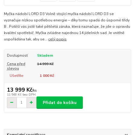
Myčka nádobí LORD D3 Volně stojící myčka nádobí LORD D3 se
vyznačuje nízkou spotřebou energie – díky tomu spadá do úsporné třídy
B . Potěší vás jistě také pětiletá záruka, která naznačuje, že jde o opravdu
kvalitní spotřebič. Myčka zvládne najednou 14 jídelních sad. Je vnitřně
uspořádána tak, aby se...
celý popis
Dostupnost
Skladem
Cena před
14 999 Kč
slevou
Ušetříte
1 000 Kč
13 999 Kč
/
ks
11 569 Kč
bez DPH
Přidat do košíku
Kompletní specifikace