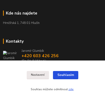
Kde nás najdete
Hrnčířská 1, 748 01 Hlučín
Kontakty
Jaromír Glumbík
+420 603 426 256
(Po-Pá, 8-16 hod.)
glumbikelektro@seznam.cz
Souhlasím
Nastavení
Souhlas můžete odmítnout
zde
.
Vytvořeno na
Eshop-rychle.cz