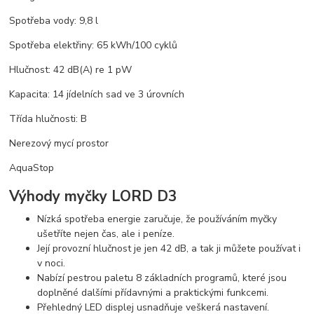
Spotřeba vody: 9,8 l
Spotřeba elektřiny: 65 kWh/100 cyklů
Hlučnost: 42 dB(A) re 1 pW
Kapacita: 14 jídelních sad ve 3 úrovních
Třída hlučnosti: B
Nerezový mycí prostor
AquaStop
Výhody myčky LORD D3
Nízká spotřeba energie zaručuje, že používáním myčky
ušetříte nejen čas, ale i peníze.
Její provozní hlučnost je jen 42 dB, a tak ji můžete používat i
v noci.
Nabízí pestrou paletu 8 základních programů, které jsou
doplněné dalšími přídavnými a praktickými funkcemi.
Přehledný LED displej usnadňuje veškerá nastavení.