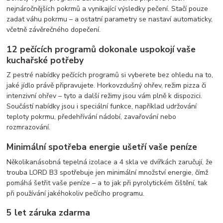
nejnáročnějších pokrmů a vynikající výsledky pečení. Stačí pouze
zadat váhu pokrmu – a ostatní parametry se nastaví automaticky,
včetně závěrečného dopečení.
12 pečících programů dokonale uspokojí vaše
kuchařské potřeby
Z pestré nabídky pečících programů si vyberete bez ohledu na to,
jaké jídlo právě připravujete. Horkovzdušný ohřev, režim pizza či
intenzivní ohřev – tyto a další režimy jsou vám plně k dispozici.
Součástí nabídky jsou i speciální funkce, například udržování
teploty pokrmu, předehřívání nádobí, zavařování nebo
rozmrazování.
Minimální spotřeba energie ušetří vaše peníze
Několikanásobná tepelná izolace a 4 skla ve dvířkách zaručují, že
trouba LORD B3 spotřebuje jen minimální množství energie, čímž
pomáhá šetřit vaše peníze – a to jak při pyrolytickém čištění, tak
při používání jakéhokoliv pečícího programu.
5 let záruka zdarma