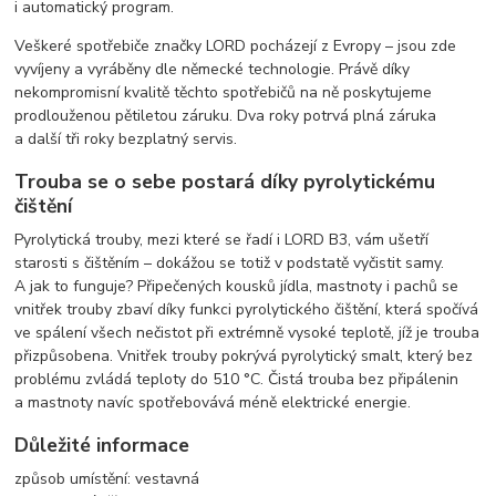
i automatický program.
Veškeré spotřebiče značky LORD pocházejí z Evropy – jsou zde
vyvíjeny a vyráběny dle německé technologie. Právě díky
nekompromisní kvalitě těchto spotřebičů na ně poskytujeme
prodlouženou pětiletou záruku. Dva roky potrvá plná záruka
a další tři roky bezplatný servis.
Trouba se o sebe postará díky pyrolytickému
čištění
Pyrolytická trouby, mezi které se řadí i LORD B3, vám ušetří
starosti s čištěním – dokážou se totiž v podstatě vyčistit samy.
A jak to funguje? Připečených kousků jídla, mastnoty i pachů se
vnitřek trouby zbaví díky funkci pyrolytického čištění, která spočívá
ve spálení všech nečistot při extrémně vysoké teplotě, jíž je trouba
přizpůsobena. Vnitřek trouby pokrývá pyrolytický smalt, který bez
problému zvládá teploty do 510 °C. Čistá trouba bez připálenin
a mastnoty navíc spotřebovává méně elektrické energie.
Důležité informace
způsob umístění: vestavná