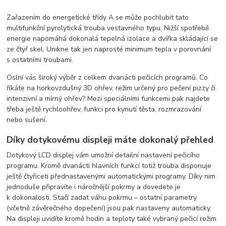
Zařazením do energetické třídy A se může pochlubit tato
multifunkční pyrolytická trouba vestavného typu. Nižší spotřebě
energie napomáhá dokonalá tepelná izolace a dvířka skládající se
ze čtyř skel. Unikne tak jen naprosté minimum tepla v porovnání
s ostatními troubami.
Oslní vás široký výběr z celkem dvanácti pečicích programů. Co
říkáte na horkovzdušný 3D ohřev, režim určený pro pečení pizzy či
intenzivní a mírný ohřev? Mezi speciálními funkcemi pak najdete
třeba ještě rychloohřev, funkci pro kynutí těsta, rozmrazování
nebo sušení.
Díky dotykovému displeji máte dokonalý přehled
Dotykový LCD displej vám umožní detailní nastavení pečicího
programu. Kromě dvanácti hlavních funkcí totiž trouba disponuje
ještě čtyřiceti přednastavenými automatickými programy. Díky nim
jednoduše připravíte i náročnější pokrmy a dovedete je
k dokonalosti. Stačí zadat váhu pokrmu – ostatní parametry
(včetně závěrečného dopečení) jsou pak nastaveny automaticky.
Na displeji uvidíte kromě hodin a teploty také vybraný pečicí režim