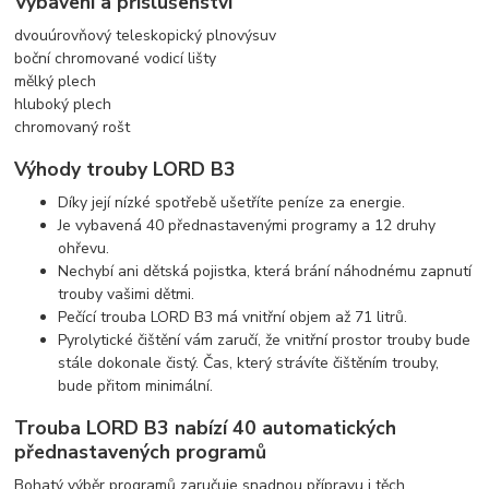
Vybavení a příslušenství
dvouúrovňový teleskopický plnovýsuv
boční chromované vodicí lišty
mělký plech
hluboký plech
chromovaný rošt
Výhody trouby LORD B3
Díky její nízké spotřebě ušetříte peníze za energie.
Je vybavená 40 přednastavenými programy a 12 druhy
ohřevu.
Nechybí ani dětská pojistka, která brání náhodnému zapnutí
trouby vašimi dětmi.
Pečící trouba LORD B3 má vnitřní objem až 71 litrů.
Pyrolytické čištění vám zaručí, že vnitřní prostor trouby bude
stále dokonale čistý. Čas, který strávíte čištěním trouby,
bude přitom minimální.
Trouba LORD B3 nabízí 40 automatických
přednastavených programů
Bohatý výběr programů zaručuje snadnou přípravu i těch