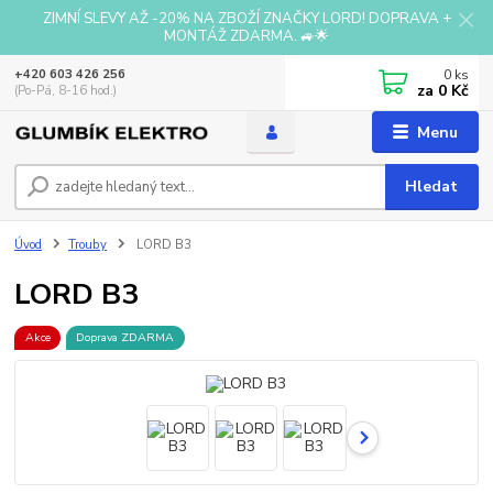
ZIMNÍ SLEVY AŽ -20% NA ZBOŽÍ ZNAČKY LORD! DOPRAVA +
MONTÁŽ ZDARMA. 🚙🌟
0
ks
+420 603 426 256
za
0 Kč
(Po-Pá, 8-16 hod.)
Menu
Hledat
Úvod
Trouby
LORD B3
LORD B3
Akce
Doprava ZDARMA