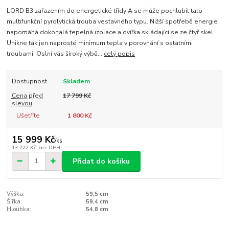
LORD B3 zařazením do energetické třídy A se může pochlubit tato
multifunkční pyrolytická trouba vestavného typu. Nižší spotřebě energie
napomáhá dokonalá tepelná izolace a dvířka skládající se ze čtyř skel.
Unikne tak jen naprosté minimum tepla v porovnání s ostatními
troubami. Oslní vás široký výbě...
celý popis
Dostupnost
Skladem
Cena před
17 799 Kč
slevou
Ušetříte
1 800 Kč
15 999 Kč
/
ks
13 222 Kč
bez DPH
Přidat do košíku
Výška:
59,5 cm
Šířka:
59,4 cm
Hloubka:
54,8 cm