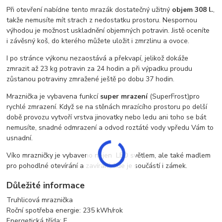
Při otevření nabídne tento mrazák dostatečný užitný
objem 308 l.
,
takže nemusíte mít strach z nedostatku prostoru. Nespornou
výhodou je možnost uskladnění objemných potravin. Jistě oceníte
i závěsný koš, do kterého můžete uložit i zmrzlinu a ovoce.
I po stránce výkonu nezaostává a překvapí, jelikož dokáže
zmrazit
až 23 kg potravin za 24 hodin a při výpadku proudu
zůstanou potraviny zmražené ještě po dobu 37 hodin.
Mraznička je vybavena funkcí
super mrazení
(SuperFrost)pro
rychlé zmrazení. Když se na stěnách mrazícího prostoru po delší
době provozu vytvoří vrstva jinovatky nebo ledu ani toho se bát
nemusíte, snadné odmrazení a odvod roztáté vody vpředu Vám to
usnadní.
Víko mrazničky je vybaveno nejen LED světlem, ale také madlem
pro pohodlné otevírání a zavírání, kde je součástí i zámek.
Důležité informace
Truhlicová mraznička
Roční spotřeba energie: 235 kWh/rok
Energetická třída: E