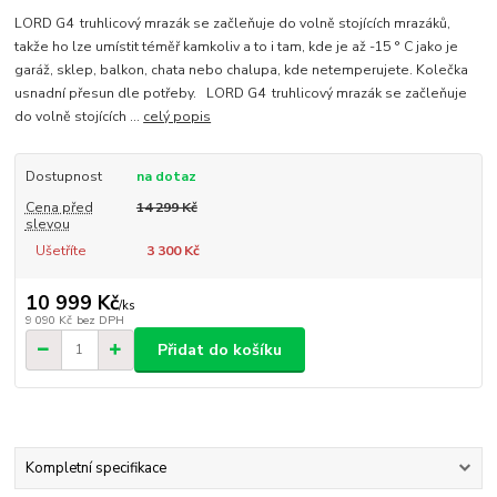
LORD G4 truhlicový mrazák se začleňuje do volně stojících mrazáků,
takže ho lze umístit téměř kamkoliv a to i tam, kde je až -15 ° C jako je
garáž, sklep, balkon, chata nebo chalupa, kde netemperujete. Kolečka
usnadní přesun dle potřeby. LORD G4 truhlicový mrazák se začleňuje
do volně stojících ...
celý popis
Dostupnost
na dotaz
Cena před
14 299 Kč
slevou
Ušetříte
3 300 Kč
10 999 Kč
/
ks
9 090 Kč
bez DPH
Přidat do košíku
Kompletní specifikace