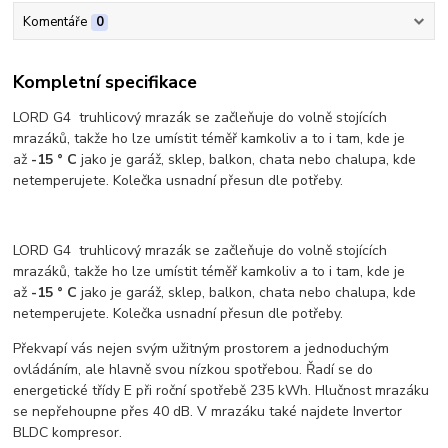
Komentáře
0
Kompletní specifikace
LORD G4 truhlicový mrazák se začleňuje do volně stojících
mrazáků, takže ho lze umístit téměř kamkoliv a to i tam, kde je
až
-15 ° C
jako je garáž, sklep, balkon, chata nebo chalupa, kde
netemperujete. Kolečka usnadní přesun dle potřeby.
LORD G4 truhlicový mrazák se začleňuje do volně stojících
mrazáků, takže ho lze umístit téměř kamkoliv a to i tam, kde je
až
-15 ° C
jako je garáž, sklep, balkon, chata nebo chalupa, kde
netemperujete. Kolečka usnadní přesun dle potřeby.
Překvapí vás nejen svým užitným prostorem a jednoduchým
ovládáním, ale hlavně svou nízkou spotřebou. Řadí se do
energetické třídy E při roční spotřebě 235 kWh. Hlučnost mrazáku
se nepřehoupne přes 40 dB. V mrazáku také najdete Invertor
BLDC kompresor.