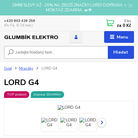
ZIMNÍ SLEVY AŽ -20% NA ZBOŽÍ ZNAČKY LORD! DOPRAVA +
MONTÁŽ ZDARMA. 🚙🌟
0
ks
+420 603 426 256
za
0 Kč
(Po-Pá, 8-16 hod.)
Menu
Hledat
Úvod
Mrazáky
LORD G4
LORD G4
TOP produkt
Doprava ZDARMA