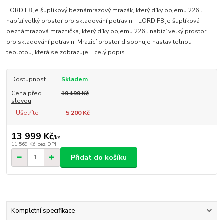
LORD F8 je šuplíkový beznámrazový mrazák, který díky objemu 226 l
nabízí velký prostor pro skladování potravin. LORD F8 je šuplíková
beznámrazová mraznička, který díky objemu 226 l nabízí velký prostor
pro skladování potravin. Mrazicí prostor disponuje nastavitelnou
teplotou, která se zobrazuje...
celý popis
Dostupnost
Skladem
Cena před
19 199 Kč
slevou
Ušetříte
5 200 Kč
13 999 Kč
/
ks
11 569 Kč
bez DPH
Přidat do košíku
Kompletní specifikace