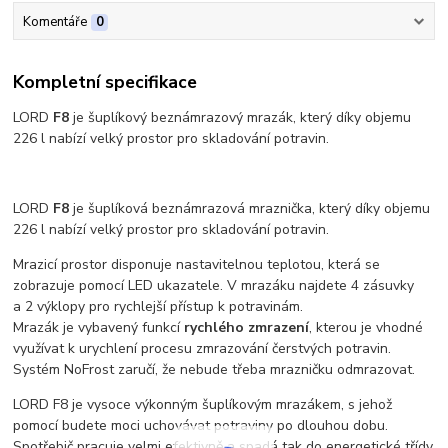
Komentáře
0
Kompletní specifikace
LORD
F8
je šuplíkový beznámrazový mrazák, který díky objemu
226 l nabízí velký prostor pro skladování potravin.
LORD
F8
je šuplíková beznámrazová mraznička, který díky objemu
226 l nabízí velký prostor pro skladování potravin.
Mrazicí prostor disponuje nastavitelnou teplotou, která se
zobrazuje pomocí LED ukazatele. V mrazáku najdete 4 zásuvky
a 2 výklopy pro rychlejší přístup k potravinám.
Mrazák je vybavený funkcí
rychlého zmrazení
, kterou je vhodné
využívat k urychlení procesu zmrazování čerstvých potravin.
Systém NoFrost zaručí, že nebude třeba mrazničku odmrazovat.
LORD F8 je vysoce výkonným šuplíkovým mrazákem, s jehož
pomocí budete moci uchovávat potraviny po dlouhou dobu.
Spotřebič pracuje velmi efektivně a spadá tak do energetické třídy