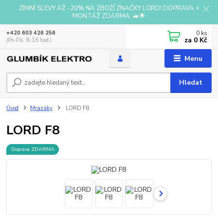
ZIMNÍ SLEVY AŽ -20% NA ZBOŽÍ ZNAČKY LORD! DOPRAVA +
MONTÁŽ ZDARMA. 🚙🌟
0
ks
+420 603 426 256
za
0 Kč
(Po-Pá, 8-16 hod.)
Menu
Hledat
Úvod
Mrazáky
LORD F8
LORD F8
Doprava ZDARMA