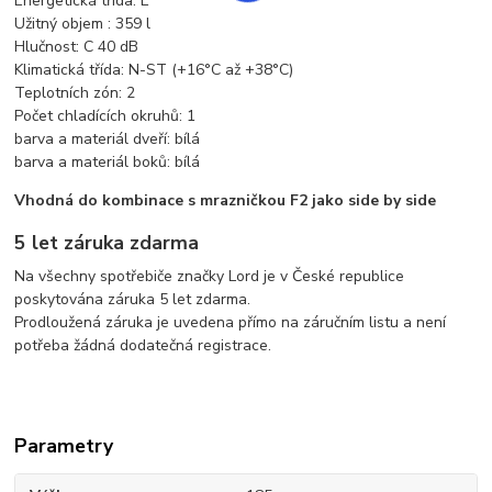
Energetická třída: E
Užitný objem : 359 l
Hlučnost: C 40 dB
Klimatická třída: N-ST (+16°C až +38°C)
Teplotních zón: 2
Počet chladících okruhů: 1
barva a materiál dveří: bílá
barva a materiál boků: bílá
Vhodná do kombinace s mrazničkou F2 jako side by side
5 let záruka zdarma
Na všechny spotřebiče značky Lord je v České republice
poskytována záruka 5 let zdarma.
Prodloužená záruka je uvedena přímo na záručním listu a není
potřeba žádná dodatečná registrace.
Parametry