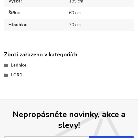
Výška
185 cm
Šířka
60 cm
Hloubka
70 cm
Zboží zařazeno v kategoriích
Lednice
LORD
Nepropásněte novinky, akce a
slevy!