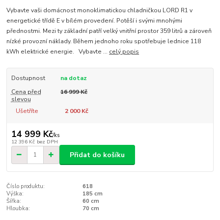
Vybavte vaši domácnost monoklimatickou chladničkou LORD R1 v
energetické třídě E v bílém provedení. Potěší i svými mnohými
přednostmi. Mezi ty základní patří velký vnitřní prostor 359 litrů a zároveň
nízké provozní náklady. Během jednoho roku spotřebuje lednice 118
kWh elektrické energie. Vybavte ...
celý popis
Dostupnost
na dotaz
Cena před
16 999 Kč
slevou
Ušetříte
2 000 Kč
14 999 Kč
/
ks
12 396 Kč
bez DPH
Přidat do košíku
Číslo produktu:
618
Výška:
185 cm
Šířka:
60 cm
Hloubka:
70 cm