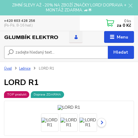
ZIMNÍ SLEVY AŽ -20% NA ZBOŽÍ ZNAČKY LORD! DOPRAVA +
MONTÁŽ ZDARMA. 🚙🌟
0
ks
+420 603 426 256
za
0 Kč
(Po-Pá, 8-16 hod.)
Menu
Hledat
Úvod
Lednice
LORD R1
LORD R1
TOP produkt
Doprava ZDARMA