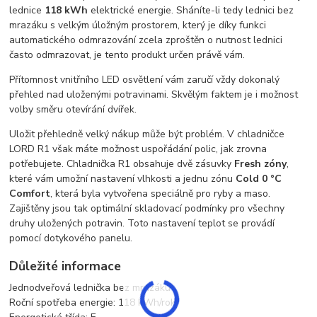
lednice
118 kWh
elektrické energie. Sháníte-li tedy lednici bez
mrazáku s velkým úložným prostorem, který je díky funkci
automatického odmrazování zcela zproštěn o nutnost lednici
často odmrazovat, je tento produkt určen právě vám.
Přítomnost vnitřního LED osvětlení vám zaručí vždy dokonalý
přehled nad uloženými potravinami. Skvělým faktem je i možnost
volby směru otevírání dvířek.
Uložit přehledně velký nákup může být problém. V chladničce
LORD R1 však máte možnost uspořádání polic, jak zrovna
potřebujete. Chladnička R1 obsahuje dvě zásuvky
Fresh zóny
,
které vám umožní nastavení vlhkosti a jednu zónu
Cold 0 °C
Comfort
, která byla vytvořena speciálně pro ryby a maso.
Zajištěny jsou tak optimální skladovací podmínky pro všechny
druhy uložených potravin. Toto nastavení teplot se provádí
pomocí dotykového panelu.
Důležité informace
Jednodveřová lednička bez mrazáku
Roční spotřeba energie: 118 kWh/rok