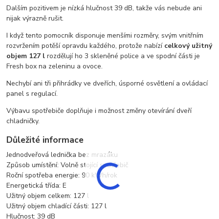
Dalším pozitivem je nízká hlučnost 39 dB, takže vás nebude ani
nijak výrazně rušit.
I když tento pomocník disponuje menšími rozměry, svým vnitřním
rozvržením potěší opravdu každého, protože nabízí
celkový užitný
objem
127 l
rozdělují ho 3 skleněné police
a ve spodní části je
Fresh box na zeleninu a ovoce.
Nechybí ani tři přihrádky ve dveřích, úsporné osvětlení a ovládací
panel s regulací.
Výbavu spotřebiče doplňuje i možnost změny otevírání dveří
chladničky.
Důležité informace
Jednodveřová lednička bez mrazáku
Způsob umístění: Volně stojící spotřebič
Roční spotřeba energie: 90 kWh/rok
Energetická třída: E
Užitný objem celkem: 127 l
Užitný objem chladící části: 127 l
Hlučnost: 39 dB