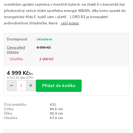
rozměrům uplatní zejména v menších bytech, na chatě či v kanceláři.Její
předností je velice nízká spotřeba energie 90kWh, díky tomu spadá do
energetické třídy E, tudíž vám i ušetří. LORD R2 je kompaktní
jednodveřová chladnička, která...
celý popis
Dostupnost
skladem
Cena před
6 999 Kč
slevou
Ušetříte
2 000 Kč
4 999 Kč
/
ks
4 131 Kč
bez DPH
Přidat do košíku
Číslo produktu:
621
Výška:
84,5 cm
Šířka:
55,3 cm
Hloubka:
57,4 cm