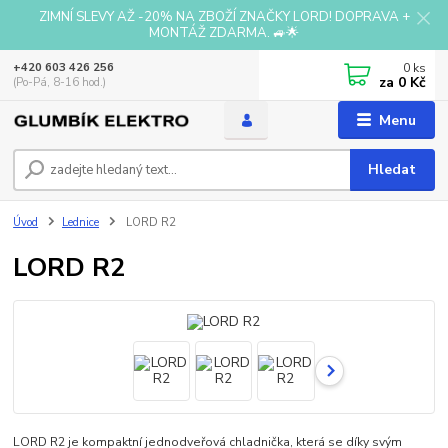
ZIMNÍ SLEVY AŽ -20% NA ZBOŽÍ ZNAČKY LORD! DOPRAVA +
MONTÁŽ ZDARMA. 🚙🌟
0
ks
+420 603 426 256
za
0 Kč
(Po-Pá, 8-16 hod.)
Menu
Hledat
Úvod
Lednice
LORD R2
LORD R2
LORD R2 je kompaktní jednodveřová chladnička, která se díky svým