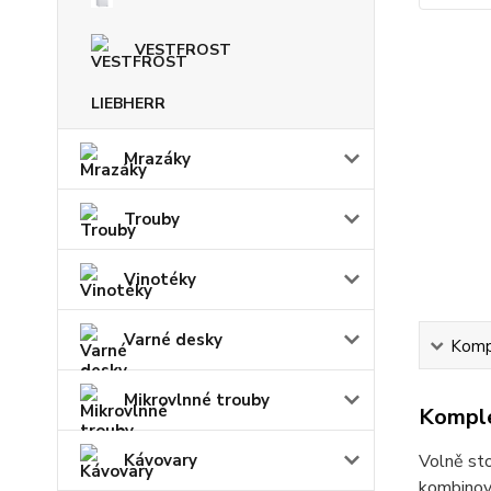
VESTFROST
LIEBHERR
Mrazáky
Trouby
Vinotéky
Varné desky
Kompl
Mikrovlnné trouby
Komple
Kávovary
Volně sto
kombinova