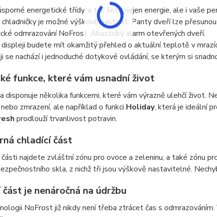
úsporné energetické třídy, a tak šetří nejen energie, ale i vaše pe
 chladničky je možné výškově nastavit. Panty dveří lze přesuno
cké odmrazování NoFrost. Akustický alarm otevřených dveří.
displeji budete mít okamžitý přehled o aktuální teplotě v mrazící i
ji se nachází i jednoduché dotykové ovládání, se kterým si snadn
ké funkce, které vám usnadní život
a disponuje několika funkcemi, které vám výrazně ulehčí život. Nej
 nebo zmrazení, ale například o funkci
Holiday
, která je ideální 
resh
prodlouží trvanlivost potravin.
ná chladící část
í části najdete zvláštní zónu pro ovoce a zeleninu, a také zónu p
bezpečnostního skla, z nichž tři jsou výškově nastavitelné. Nechyb
 část je nenáročná na údržbu
nologii NoFrost již nikdy není třeba ztrácet čas s odmrazováním