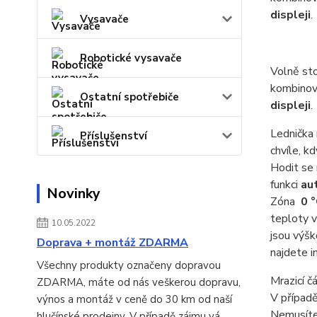
displeji
.
Vysavače
Robotické vysavače
Volně sto
kombinova
Ostatní spotřebiče
displeji
.
Lednička 
Příslušenství
chvíle, k
Hodit se 
funkci
au
Novinky
Zóna
0 
teploty v
10.05.2022
jsou výšk
Doprava + montáž ZDARMA
najdete 
Všechny produkty označeny dopravou
Mrazicí č
ZDARMA, máte od nás veškerou dopravu,
V případě
výnos a montáž v ceně do 30 km od naší
Nemusíte 
hlučínské prodejny. V případě zájmu vá...