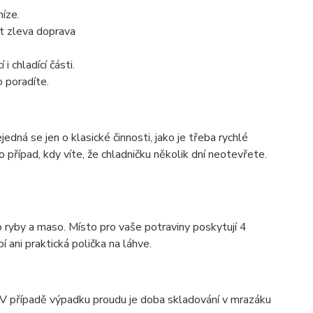
níze.
ut zleva doprava
 chladící části.
o poradíte.
edná se jen o klasické činnosti, jako je třeba rychlé
pro případ, kdy víte, že chladničku několik dní neotevřete.
ro ryby a maso. Místo pro vaše potraviny poskytují 4
í ani praktická polička na láhve.
. V případě výpadku proudu je doba skladování v mrazáku