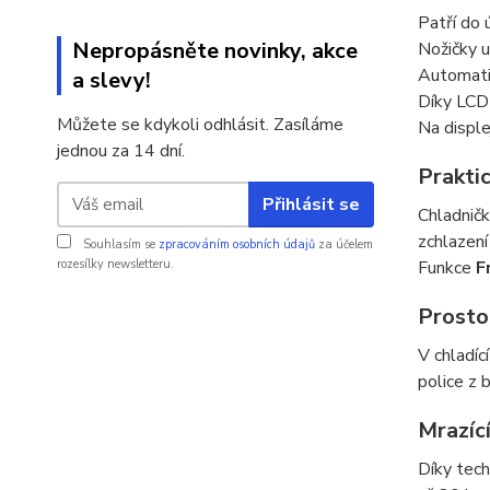
Patří do 
Nepropásněte novinky, akce
Nožičky u
Automati
a slevy!
Díky LCD 
Můžete se kdykoli odhlásit. Zasíláme
Na disple
jednou za 14 dní.
Praktic
Přihlásit se
Chladničk
zchlazení
Souhlasím se
zpracováním osobních údajů
za účelem
rozesílky newsletteru.
Funkce
F
Prostor
V chladíc
police z 
Mrazící
Díky tech