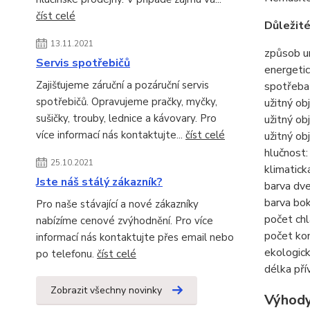
číst celé
Důležité
13.11.2021
způsob um
Servis spotřebičů
energetic
Zajišťujeme záruční a pozáruční servis
spotřeba 
spotřebičů. Opravujeme pračky, myčky,
užitný ob
sušičky, trouby, lednice a kávovary. Pro
užitný ob
více informací nás kontaktujte...
číst celé
užitný ob
hlučnost
25.10.2021
klimatick
Jste náš stálý zákazník?
barva dve
barva bo
Pro naše stávající a nové zákazníky
počet chl
nabízíme cenové zvýhodnění. Pro více
počet ko
informací nás kontaktujte přes email nebo
ekologick
po telefonu.
číst celé
délka pří
Zobrazit všechny novinky
Výhody