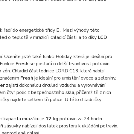
řadí do energetické třídy E . Mezi výhody této
 o teplotě v mrazicí i chladicí části, a to díky
LCD
. Oceníte jistě také funkci Holiday, která je ideální pro
. Funkce
Fresh
se postará o delší trvanlivost potravin.
h zón. Chladicí část lednice LORD C13, která nabízí
 označením
Fresh
je ideální pro umístění ovoce a zeleniny.
er
zajistí dokonalou cirkulaci vzduchu a vyrovnávání
m čtyř polic z bezpečnostního skla, přičemž tři z nich
ničky najdete celkem tři police. U této chladničky
cí kapacita mrazáku je
12 kg
potravin za 24 hodin.
 zásuvky nabízejí dostatek prostoru k ukládání potravin.
 neprodleně ohlásí.