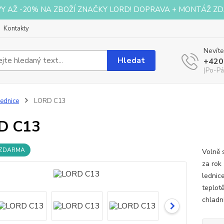
VY AŽ -20% NA ZBOŽÍ ZNAČKY LORD! DOPRAVA + MONTÁŽ ZD
Kontakty
Nevíte
Hledat
+420
(Po-Pá
ednice
LORD C13
D C13
 ZDARMA
Volně 
za rok
lednic
teplotě
chladn