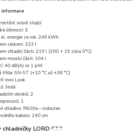
 informace
ístění: volně stojící
ká účinnost: E
el. energie za rok: 249 kWh
jem celkem: 323 l
jem chladící části: 219 l (200 + 19 zóna 0°C)
jem mrazící části: 104 l
: C 40 dB(A) re 1 pW
á třída: SN-ST (+10 °C až +38 °C)
ří: inox Look
ků: šedá
adicích okruhů: 2
mpresorů: 1
é chladivo: R600a – isobutan
vodního kabelu: 240 cm
 chladničky LORD C13