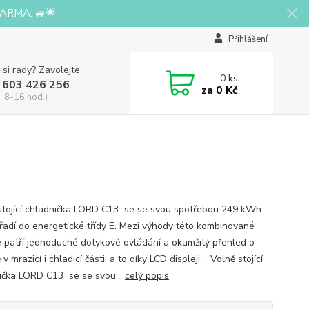
ARMA. 🚙🌟
Přihlášení
 si rady? Zavolejte.
0
ks
 603 426 256
za
0 Kč
, 8-16 hod.)
stojící chladnička LORD C13 se se svou spotřebou 249 kWh
 řadí do energetické třídy E. Mezi výhody této kombinované
e patří jednoduché dotykové ovládání a okamžitý přehled o
 v mrazicí i chladicí části, a to díky LCD displeji. Volně stojící
ička LORD C13 se se svou...
celý popis