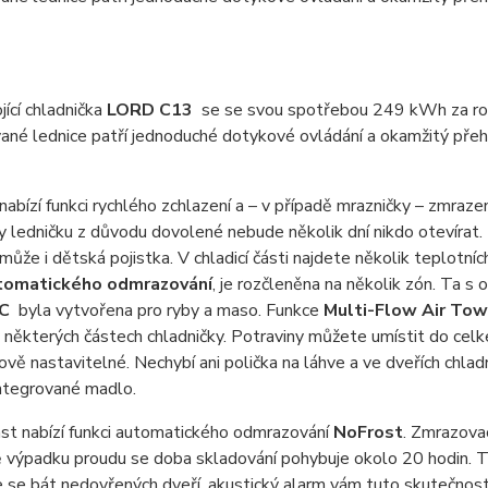
jící chladnička
LORD C13
se se svou spotřebou 249 kWh za rok 
né lednice patří jednoduché dotykové ovládání a okamžitý přehled
nabízí funkci rychlého zchlazení a – v případě mrazničky – zmrazení
dy ledničku z důvodu dovolené nebude několik dní nikdo otevírat
může i dětská pojistka. V chladicí části najdete několik teplotníc
tomatického odmrazování
, je rozčleněna na několik zón. Ta s
°C
byla vytvořena pro ryby a maso. Funkce
Multi-Flow Air Tow
 některých částech chladničky. Potraviny můžete umístit do celke
ově nastavitelné. Nechybí ani polička na láhve a ve dveřích chlad
integrované madlo.
ást nabízí funkci automatického odmrazování
NoFrost
. Zmrazova
 výpadku proudu se doba skladování pohybuje okolo 20 hodin. Tři
se bát nedovřených dveří, akustický alarm vám tuto skutečnost