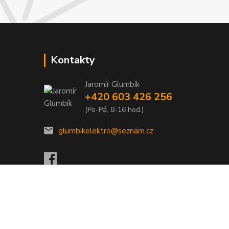
Kontakty
Jaromír Glumbík
+420 603 426 256
(Po-Pá, 8-16 hod.)
glumbikelektro@seznam.cz
Vytvořeno na
Eshop-rychle.cz