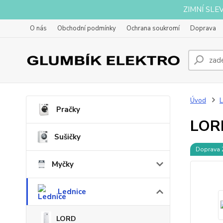
ZIMNÍ SLE
O nás
Obchodní podmínky
Ochrana soukromí
Doprava
Úvod
L
Pračky
LOR
Sušičky
Doprava
Myčky
Lednice
LORD