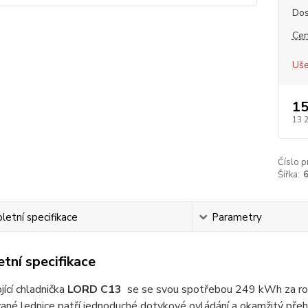
Dos
Cen
Uše
15
13 
Číslo p
Šířka:
etní specifikace
Parametry
tní specifikace
jící chladnička
LORD C13
se se svou spotřebou 249 kWh za rok 
né lednice patří jednoduché dotykové ovládání a okamžitý přehled