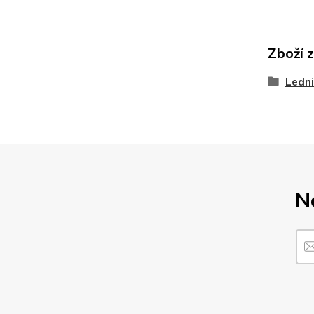
Zboží 
Ledni
N