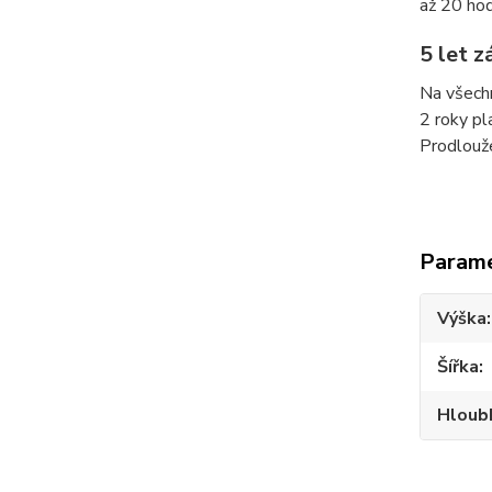
až 20 hod
5 let 
Na všechn
2 roky pl
Prodlouže
Param
Výška
Šířka
Hloub