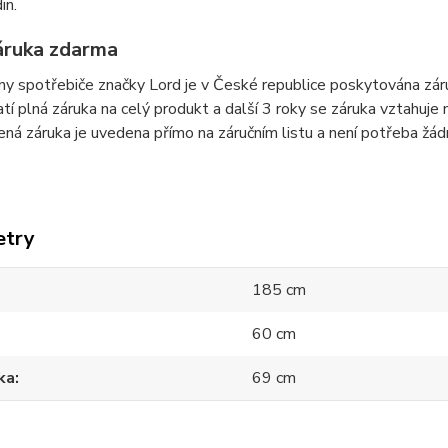
in.
záruka zdarma
y spotřebiče značky Lord je v České republice poskytována zár
atí plná záruka na celý produkt a další 3 roky se záruka vztahuje 
ná záruka je uvedena přímo na záručním listu a není potřeba žád
etry
185 cm
60 cm
ka
69 cm