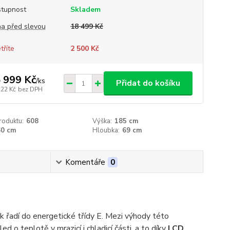
tupnost
Skladem
a před slevou
18 499 Kč
tříte
2 500 Kč
 999 Kč
/
ks
Přidat do košíku
222 Kč
bez DPH
roduktu:
608
Výška:
185 cm
60 cm
Hloubka:
69 cm
Komentáře
0
řadí do energetické třídy E. Mezi výhody této
 o teplotě v mrazicí i chladicí části, a to díky
LCD