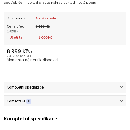
spotřebičem, pokud chcete nahradit chlad...
celý popis
Dostupnost
Není skladem
Cena před
9 999 Kč
slevou
Ušetříte
1 000 Kč
8 999 Kč
/
ks
7 437 Kč
bez DPH
Momentálně není k dispozici
Kompletní specifikace
Komentáře
0
Kompletní specifikace