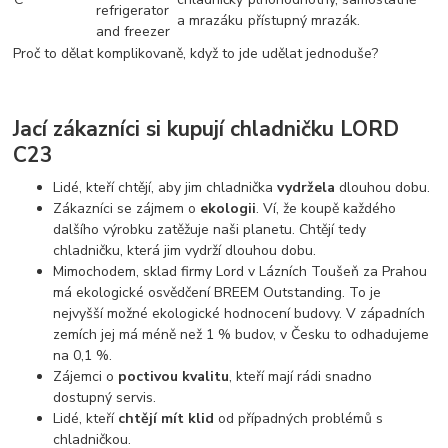
refrigerator
a mrazáku
přístupný mrazák.
and freezer
Proč to dělat komplikovaně, když to jde udělat jednoduše?
Jací zákazníci si kupují chladničku LORD
C23
Lidé, kteří chtějí, aby jim chladnička
vydržela
dlouhou dobu.
Zákazníci se zájmem o
ekologii
. Ví, že koupě každého
dalšího výrobku zatěžuje naši planetu. Chtějí tedy
chladničku, která jim vydrží dlouhou dobu.
Mimochodem, sklad firmy Lord v Lázních Toušeň za Prahou
má ekologické osvědčení BREEM Outstanding. To je
nejvyšší možné ekologické hodnocení budovy. V západních
zemích jej má méně než 1 % budov, v Česku to odhadujeme
na 0,1 %.
Zájemci o
poctivou kvalitu
, kteří mají rádi snadno
dostupný servis.
Lidé, kteří
chtějí mít klid
od případných problémů s
chladničkou.