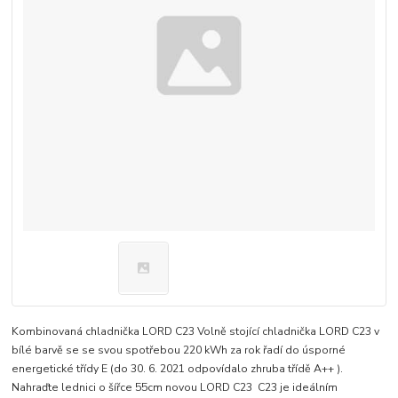
Kombinovaná chladnička LORD C23 Volně stojící chladnička LORD C23 v
bílé barvě se se svou spotřebou 220 kWh za rok řadí do úsporné
energetické třídy E (do 30. 6. 2021 odpovídalo zhruba třídě A++ ).
Nahraďte lednici o šířce 55cm novou LORD C23 C23 je ideálním