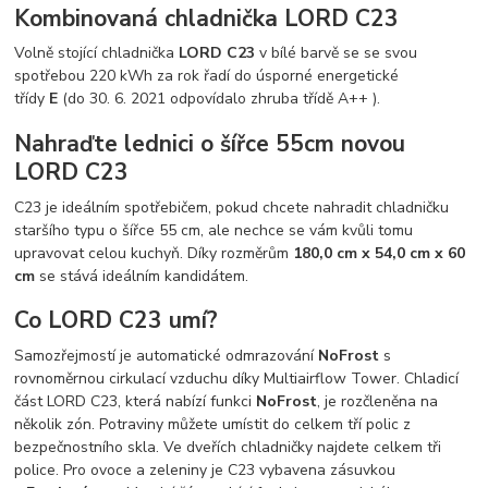
Kombinovaná chladnička LORD C23
Volně stojící chladnička
LORD C23
v bílé barvě se se svou
spotřebou 220 kWh za rok řadí do úsporné energetické
třídy
E
(do 30. 6. 2021 odpovídalo zhruba třídě A++ ).
Nahraďte lednici o šířce 55cm novou
LORD C23
C23 je ideálním spotřebičem, pokud chcete nahradit chladničku
staršího typu o šířce 55 cm, ale nechce se vám kvůli tomu
upravovat celou kuchyň. Díky rozměrům
180,0 cm x 54,0 cm x 60
cm
se stává ideálním kandidátem.
Co LORD C23 umí?
Samozřejmostí je automatické odmrazování
NoFrost
s
rovnoměrnou cirkulací vzduchu díky Multiairflow Tower. Chladicí
část LORD C23, která nabízí funkci
NoFrost
, je rozčleněna na
několik zón. Potraviny můžete umístit do celkem tří polic z
bezpečnostního skla. Ve dveřích chladničky najdete celkem tři
police. Pro ovoce a zeleniny je C23 vybavena zásuvkou