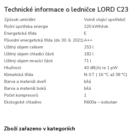
Technické informace o ledničce LORD C23
Způsob umístění
Volně stojící spotřebič
Roční spotřeba energie
220 kWh/rok
Energetická třída
E
Původní energetická třída (do 30. 6. 2021)
A++
Užitný objem celkem
253 l
Užitný objem chladící části
182 l
Užitný objem mrazící části
71 l
Hlučnost
40 dB(A) re 1 pW
Klimatická třída
N-ST ( 16 °C až 38 °C)
Barva a materiál dveří
bílá
Barva a materiál boků
bílá
Počet kompresorů
1
Ekologické chladivo
R600a – isobutan
Zboží zařazeno v kategoriích