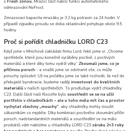
s
Fresh
zónou.
Mrazicí část nabízí funkci automatického
odmrazování NoFrost.
Zmrazovací kapacita
mrazáku je 3,2 kg potravin za 24 hodin. V
případě výpadku proudu se doba skladování pohybuje okolo 9,5
hodiny.
Proč si pořídit chladničku LORD C23
Když jsme v Mnichově zakládali firmu Lord, řekli jsme si: „Chceme
spotřebiče, které jsou konečně vyráběny poctivě, z poctivých
materiálů a které díky tomu vydrží věky.”
Zkoumali jsme, co je
příčinou poruch
- a snažili jsme se odstranit vše, co může
poruchy způsobit. Už na počátku jsme se také rozhodli, že než do
přebujelé byrokracie, budeme raději
investovat do kvalitních
materiálů
v našich spotřebičích. To prodlužuje výdrž chladničky
C23. Další částí naší filozofie bylo
soustředit se se na užší
portfolio v chladničkách – ale u toho mála mít čas a prostor
vychytat všechny „mouchy”
, aby chladničky mohly sloužit
zákazníkům co nejdéle. Díky kombinaci poctivého zkoumání příčin
poruch, nadstandardních materiálů a soustředění se na málo
produktů vám nabízíme u chladničky LORD C23
záruku 2+3 roky