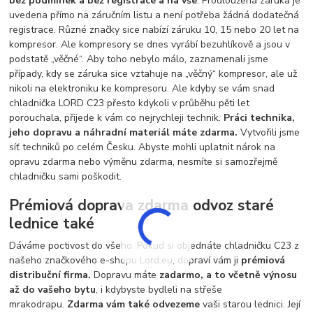
bez podmínek a bez registrace a na vše
. Prodloužená záruka je
uvedena přímo na záručním listu a není potřeba žádná dodatečná
registrace. Různé značky sice nabízí záruku 10, 15 nebo 20 let na
kompresor. Ale kompresory se dnes vyrábí bezuhlíkově a jsou v
podstatě „věčné“. Aby toho nebylo málo, zaznamenali jsme
případy, kdy se záruka sice vztahuje na „věčný“ kompresor, ale už
nikoli na elektroniku ke kompresoru. Ale kdyby se vám snad
chladnička LORD C23 přesto kdykoli v průběhu pěti let
porouchala, přijede k vám co nejrychleji technik.
Práci technika,
jeho dopravu a náhradní materiál máte zdarma.
Vytvořili jsme
síť techniků po celém Česku. Abyste mohli uplatnit nárok na
opravu zdarma nebo výměnu zdarma, nesmíte si samozřejmě
chladničku sami poškodit.
Prémiová doprava zdarma odvoz staré
lednice také
Dáváme poctivost do všeho. Pokud si objednáte chladničku C23 z
našeho značkového e-shopu Lord.eu, dopraví vám ji
prémiová
distribuční firma.
Dopravu máte
zadarmo, a to včetně výnosu
až do vašeho bytu
, i kdybyste bydleli na střeše
mrakodrapu.
Zdarma vám také odvezeme
vaši starou lednici. Její