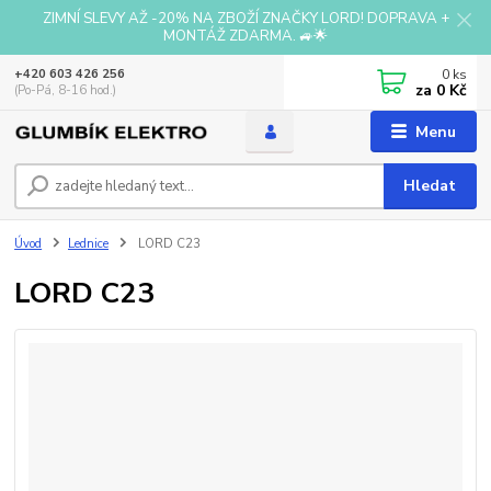
ZIMNÍ SLEVY AŽ -20% NA ZBOŽÍ ZNAČKY LORD! DOPRAVA +
MONTÁŽ ZDARMA. 🚙🌟
0
ks
+420 603 426 256
za
0 Kč
(Po-Pá, 8-16 hod.)
Menu
Hledat
Úvod
Lednice
LORD C23
LORD C23