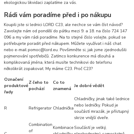
ekologickou likvidaci zaplatíme za vás.
Rádi vám poradíme před i po nákupu
Koupili jste si lednici LORD C23, ale nechce se vám číst návod?
Zavolejte nám od pondělí do pátku mezi 9. a 18. na číslo 724 147
096 a my vám rádi poradíme. Na to stejné číslo volejte, pokud se
potřebujete poradit před nákupem. Můžete využívat i náš chat
nebo e-mail pomoc@lord.eu. Povšimněte si, jak jsme zjednodušili
pojmenování spotřebičů. Zatímco konkurence má dlouhá a
komplikovaná jména, která musíte technikovi do telefonu
několikrát zopakovat. My máme C23. Proč C23?
Označení
Z čeho to
Co to
produktové
Je dobré vědět
pochází
znamená
řady
Chladničky, jinak také lednice
nebo ledničky. Pokud je
R
Refrigerator
Chladnička
součástí mrazák, je přístupný
skrze vnější dveře.
Combination
Kombinace
Součástí je velký,
of
C
chladničky
plnohodnotný, samostatně