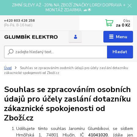
ZIMNÍ SLEVY AŽ -20% NA ZBOŽÍ ZNAČKY LORD! DOPRAVA +
MONTÁŽ ZDARMA. 🚙🌟
0
ks
+420 603 426 256
za
0 Kč
(Po-Pá, 8-16 hod.)
Menu
Hledat
Úvod
Souhlas se zpracováním osobních údajů pro účely zaslání dotazníku
zákaznické spokojenosti od Zboží.cz
Souhlas se zpracováním osobních
údajů pro účely zaslání dotazníku
zákaznické spokojenosti od
Zboží.cz
Udělujete tímto souhlas Jaromíru Glumbíkovi, se sídlem
Hrnčířská 1, 74801 Hlučín, IČ
41041020
, (dále jen