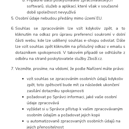
Případně další poskytovatelé zpracovatelských
softwarů, služeb a aplikací, které však v současné
době společnost nevyužívá
Osobní údaje nebudou předány mimo území EU.
Souhlas se zpracováním lze vzít kdykoliv zpět, a to
kliknutím na odkaz pro úpravu preferencí soukromí v dolní
části webu, kde lze udělený souhlas e-shopu odvolat. Dále
lze vzít souhlas zpět kliknutím na příslušný odkaz v emailu s
dotazníkem spokojenosti. V takovém případě se odhlásíte z
odběru na straně poskytovatele služby Zboží.cz.
Vezměte, prosíme, na vědomí, že podle Nařízení máte právo:
vzít souhlas se zpracováním osobních údajů kdykoliv
zpět, toto zpětvzetí bude mít za následek ukončení
zasílání dotazníku spokojenosti
požadovat po Správci informaci, jaké vaše osobní
údaje zpracovává
vyžádat si u Správce přístup k vašim zpracovávaným
osobním údajům a požadovat jejich kopii
u automatizovaně zpracovaných osobních údajů na
jejich přenositelnost