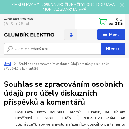
ZIMNÍ SLEVY AŽ -20% NA ZBOŽÍ ZNAČKY LORD! DOPRAVA +
MONTÁŽ ZDARMA. 🚙🌟
0
ks
+420 603 426 256
za
0 Kč
(Po-Pá, 8-16 hod.)
Menu
Hledat
Úvod
Souhlas se zpracováním osobních údajů pro účely diskuzních
příspěvků a komentářů
Souhlas se zpracováním osobních
údajů pro účely diskuzních
příspěvků a komentářů
Udělujete tímto souhlas Jaromír Glumbík, se sídlem
Hrnčířská 1, 74801 Hlučín, IČ
41041020
(dále jen
„Správce“
), aby ve smyslu nařízení Evropského parlamentu