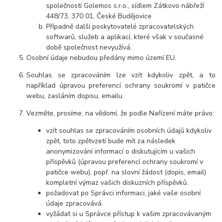
společností Golemos s.r.o., sídlem Zátkovo nábřeží
448/73, 370 01, České Budějovice
Případně další poskytovatelé zpracovatelských
softwarů, služeb a aplikací, které však v současné
době společnost nevyužívá.
Osobní údaje nebudou předány mimo území EU.
Souhlas se zpracováním lze vzít kdykoliv zpět, a to
například úpravou preferencí ochrany soukromí v patičce
webu, zasláním dopisu, emailu.
Vezměte, prosíme, na vědomí, že podle Nařízení máte právo:
vzít souhlas se zpracováním osobních údajů kdykoliv
zpět, toto zpětvzetí bude mít za následek
anonymizování informací o diskutujícím u vašich
příspěvků (úpravou preferencí ochrany soukromí v
patičce webu), popř. na slovní žádost (dopis, email)
kompletní výmaz vašich diskuzních příspěvků.
požadovat po Správci informaci, jaké vaše osobní
údaje zpracovává
vyžádat si u Správce přístup k vašim zpracovávaným