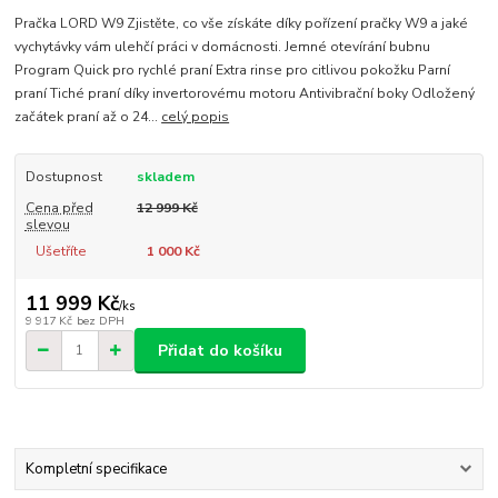
Pračka LORD W9 Zjistěte, co vše získáte díky pořízení pračky W9 a jaké
vychytávky vám ulehčí práci v domácnosti. Jemné otevírání bubnu
Program Quick pro rychlé praní Extra rinse pro citlivou pokožku Parní
praní Tiché praní díky invertorovému motoru Antivibrační boky Odložený
začátek praní až o 24...
celý popis
Dostupnost
skladem
Cena před
12 999 Kč
slevou
Ušetříte
1 000 Kč
11 999 Kč
/
ks
9 917 Kč
bez DPH
Přidat do košíku
Kompletní specifikace