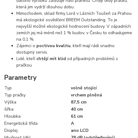
dalšího výrobku zatěžuje naši planetu. Chtějí tedy pračku,
která jim vydrží dlouhou dobu.
Mimochodem, sklad firmy Lord v Lázních Toušeň za Prahou
má ekologické osvědčení BREEM Outstanding. To je
nejvyšší možné ekologické hodnocení budovy. V západních
zemích jej má méně než 1 % budov, v Česku to odhadujeme
na 0,1 %.
Zájemci o
poctivou kvalitu
, kteří mají rádi snadno
dostupný servis.
Lidé, kteří
chtějí mít klid
od případných problémů s
pračkou.
Parametry
Typ
volně stojící
Typ pračky
vrchem plněná
Výška
87,5 cm
šířka
40 cm
Hloubka
61 cm
Energetická třída
A
Displej
ano LCD
Hlučnost (db)
78 dB (odstřeďování)