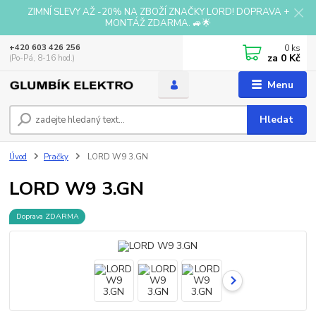
ZIMNÍ SLEVY AŽ -20% NA ZBOŽÍ ZNAČKY LORD! DOPRAVA +
MONTÁŽ ZDARMA. 🚙🌟
0
ks
+420 603 426 256
za
0 Kč
(Po-Pá, 8-16 hod.)
Menu
Hledat
Úvod
Pračky
LORD W9 3.GN
LORD W9 3.GN
Doprava ZDARMA