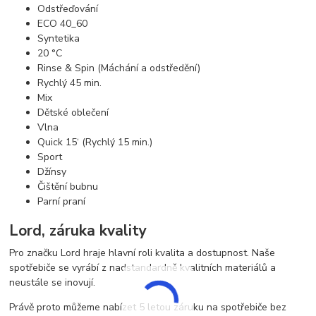
Odstřeďování
ECO 40_60
Syntetika
20 °C
Rinse & Spin (Máchání a odstředění)
Rychlý 45 min.
Mix
Dětské oblečení
Vlna
Quick 15‘ (Rychlý 15 min.)
Sport
Džínsy
Čištění bubnu
Parní praní
Lord, záruka kvality
Pro značku Lord hraje hlavní roli kvalita a dostupnost. Naše
spotřebiče se vyrábí z nadstandardně kvalitních materiálů a
neustále se inovují.
Právě proto můžeme nabízet 5 letou záruku na spotřebiče bez