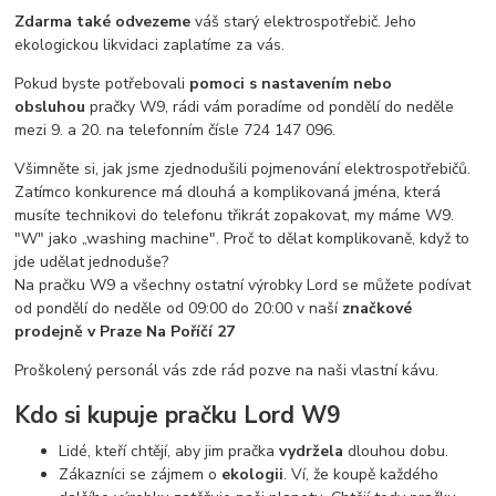
Zdarma také odvezeme
váš starý elektrospotřebič. Jeho
ekologickou likvidaci zaplatíme za vás.
Pokud byste potřebovali
pomoci s nastavením nebo
obsluhou
pračky W9, rádi vám poradíme od pondělí do neděle
mezi 9. a 20. na telefonním čísle 724 147 096.
Všimněte si, jak jsme zjednodušili pojmenování elektrospotřebičů.
Zatímco konkurence má dlouhá a komplikovaná jména, která
musíte technikovi do telefonu třikrát zopakovat, my máme W9.
"W" jako „washing machine". Proč to dělat komplikovaně, když to
jde udělat jednoduše?
Na pračku W9 a všechny ostatní výrobky Lord se můžete podívat
od pondělí do neděle od 09:00 do 20:00 v naší
značkové
prodejně v Praze Na Poříčí 27
Proškolený personál vás zde rád pozve na naši vlastní kávu.
Kdo si kupuje pračku Lord W9
Lidé, kteří chtějí, aby jim pračka
vydržela
dlouhou dobu.
Zákazníci se zájmem o
ekologii
. Ví, že koupě každého