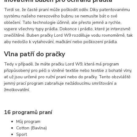
Tvrdí se, že časté praní může poškodit oděv. Díky patentovanému
systému našeho nerezového bubnu se nemusíte bát o své
oblečení. Tato technologie účinně, ale přesto jemně a rychle,
vypere všechny typy prádla. Dokonce i prádlo, které je intenzivně
znečištěné. Buben pračky Lord W9 rozděluje vodu rovnoměrně, tak
aby nedošlo k vytahování, mačkání nebo poškození prádla.
Vlna patří do pračky
Tedy v případě, že máte pračku Lord W9, která má program
přizpůsobený pro péči o vlněné textilie nebo textilie z bohaté vlny,
ať už jsou určené pro ruční praní nebo do pračky. Tento obzvláště
jemný prací program zabraňuje nežádoucímu smršťování a
žmolkovatění.
16 programů praní
Můj program
Cotton (Bavlna)
Sport