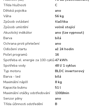
Třída hlučnosti
C
Dětská pojistka
ano
Váha
56 kg
Způsob ovládaní
tlačítka
Způsob umístění
volně stojící
Akustický indikátor
ano (lze vypnout)
Barva
bílá
Ochrana proti přetečení
ano
Odložení startu
až 24 hodin
Počet programů
16
Spotřeba el. energie za 100 cyklů
47 kWh
Spotřeba vody
48 l/ 1 cyklus
Typ motoru
BLDC invertorový
Barva - led
bílá
Maximální náplň
8 kg
Kapacita bubnu
51 l
Maximální otáčky odstřeďování
1300/min
Senzor pěny
ano
Třída účinnosti odstředění
B