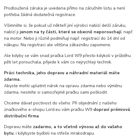
Prodloužená záruka je uvedena přímo na záručním listu a není
potřeba žádná dodatečná registrace.
Všimněte si, že pokud už někteří jiní výrobci nabízí delší záruku,
nabízí ji
jenom na ty části, které se obecně neporouchají
, např.
na motor. Nebo ji různě podmiňují např. registrací do 14 dní od
nákupu. Na registraci ale většina zákazníku zapomene.
Ale kdyby se vám snad pračka Lord W9 přesto kdykoli v průběhu
pěti let porouchala, přijede k vám co nejrychleji technik.
Práci technika, jeho dopravu a náhradní materiál máte
zdarma.
Abyste mohli uplatnit nárok na opravu zdarma nebo výměnu
zdarma, nesmíte si samozřejmě pračku sami poškodit.
Chceme dávat poctivost do všeho. Při objednání z našeho
značkového e-shopu Lord.eu vám pračku W9
dopraví prémiová
distribuční firma
.
Dopravu máte
zadarmo, a to včetně výnosu až do vašeho
bytu
, i kdybyste bydleli na střeše mrakodrapu.