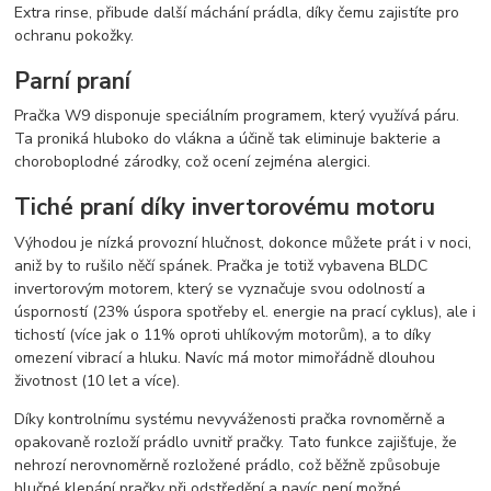
Extra rinse, přibude další máchání prádla, díky čemu zajistíte pro
ochranu pokožky.
Parní praní
Pračka W9 disponuje speciálním programem, který využívá páru.
Ta proniká hluboko do vlákna a účině tak eliminuje bakterie a
choroboplodné zárodky, což ocení zejména alergici.
Tiché praní díky invertorovému motoru
Výhodou je nízká provozní hlučnost, dokonce můžete prát i v noci,
aniž by to rušilo něčí spánek. Pračka je totiž vybavena BLDC
invertorovým motorem, který se vyznačuje svou odolností a
úsporností (23% úspora spotřeby el. energie na prací cyklus), ale i
tichostí (více jak o 11% oproti uhlíkovým motorům), a to díky
omezení vibrací a hluku. Navíc má motor mimořádně dlouhou
životnost (10 let a více).
Díky kontrolnímu systému nevyváženosti pračka rovnoměrně a
opakovaně rozloží prádlo uvnitř pračky. Tato funkce zajišťuje, že
nehrozí nerovnoměrně rozložené prádlo, což běžně způsobuje
hlučné klepání pračky při odstředění a navíc není možné