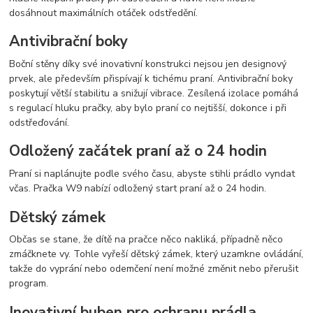
dosáhnout maximálních otáček odstředění.
Antivibrační boky
Boční stěny díky své inovativní konstrukci nejsou jen designový
prvek, ale především přispívají k tichému praní. Antivibrační boky
poskytují větší stabilitu a snižují vibrace. Zesílená izolace pomáhá
s regulací hluku pračky, aby bylo praní co nejtišší, dokonce i při
odstřeďování.
Odložený začátek praní až o 24 hodin
Praní si naplánujte podle svého času, abyste stihli prádlo vyndat
včas. Pračka W9 nabízí odložený start praní až o 24 hodin.
Dětský zámek
Občas se stane, že dítě na pračce něco nakliká, případně něco
zmáčknete vy. Tohle vyřeší dětský zámek, který uzamkne ovládání,
takže do vyprání nebo odemčení není možné změnit nebo přerušit
program.
Inovativní buben pro ochranu prádla