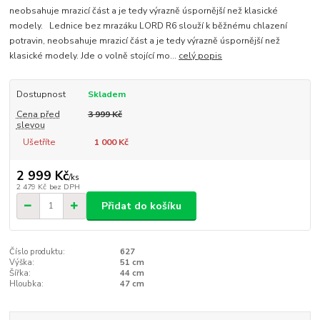
neobsahuje mrazicí část a je tedy výrazně úspornější než klasické
modely. Lednice bez mrazáku LORD R6 slouží k běžnému chlazení
potravin, neobsahuje mrazicí část a je tedy výrazně úspornější než
klasické modely. Jde o volně stojící mo...
celý popis
Dostupnost
Skladem
Cena před
3 999 Kč
slevou
Ušetříte
1 000 Kč
2 999 Kč
/
ks
2 479 Kč
bez DPH
Přidat do košíku
Číslo produktu:
627
Výška:
51 cm
Šířka:
44 cm
Hloubka:
47 cm