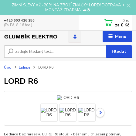
ZIMNÍ SLEVY AŽ -20% NA ZBOŽÍ ZNAČKY LORD! DOPRAVA +
MONTÁŽ ZDARMA. 🚙🌟
0
ks
+420 603 426 256
za
0 Kč
(Po-Pá, 8-16 hod.)
Menu
Hledat
Úvod
Lednice
LORD R6
LORD R6
Lednice bez mrazáku LORD R6 slouží k běžnému chlazení potravin,