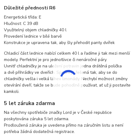
Důležité přednosti R6
Energetická třída: E
Hlučnost: C 39 dB
Využitelný objem chladničky 40 l
Provedení lednice v bílé barvě
Konstrukce je upravena tak, aby šly přehodit panty dvířek
Chladicí část lednice nabízí celkem 40 l a řadíme ji tak mezi menší
modely. Perfektní je pro jednotlivce či nenáročné páry.
Uvnitř chladničky je na uložení potravin jedna drátěná polička
a dvě přihrádky ve dveřích. Spodní je řešená tak, aby se do
chladničky vešla i velká láhev limonády. Nechybí možnost změny
otevírání dveří, takže se bude pohodlně používat, ať už ji postavíte
kamkoli.
5 let záruka zdarma
Na všechny spotřebiče značky Lord je v České republice
poskytována záruka 5 let zdarma.
Prodloužená záruka je uvedena přímo na záručním listu a není
potřeba žádná dodatečná registrace.