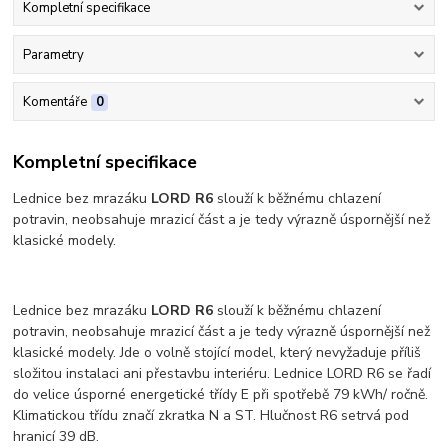
Kompletní specifikace
Parametry
Komentáře
0
Kompletní specifikace
Lednice bez mrazáku
LORD R6
slouží k běžnému chlazení
potravin, neobsahuje mrazicí část a je tedy výrazně úspornější než
klasické modely.
Lednice bez mrazáku
LORD R6
slouží k běžnému chlazení
potravin, neobsahuje mrazicí část a je tedy výrazně úspornější než
klasické modely. Jde o volně stojící model, který nevyžaduje příliš
složitou instalaci ani přestavbu interiéru. Lednice LORD R6 se řadí
do velice úsporné energetické třídy E při spotřebě 79 kWh/ ročně.
Klimatickou třídu značí zkratka N a ST. Hlučnost R6 setrvá pod
hranicí 39 dB.