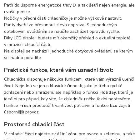
Patří do úsporné energetické třídy D, a tak šetří nejen energie, ale
i vaše peníze.
Nožičky v přední části chladničky je možné výškově nastavit.
Panty dveří lze přesunout zleva doprava. S jednoduchým
dotekovým ovládáním se naučíte zacházet opravdu rychle.
Díky LCD displeji budete mít okamžitý přehled o aktuální teplotě
v mrazící i chladící části.
Na displeji se nachází i jednoduché dotykové ovládání, se kterým
si snadno poradíte.
Praktické funkce, které vám usnadní život:
Chladnička disponuje několika funkcemi, které vám výrazně ulehčí
život. Nejedná se jen o klasické činnosti, jako je třeba rychlé
zchlazení nebo zmrazení, ale například o funkci
Holiday
, která je
ideální pro případ, kdy víte, že chladničku několik dní neotevřete.
Funkce
Fresh
prodlouží trvanlivost potravin a funkce
Eco
zajistí
úspornější provoz.
Prostorná chladící část
V chladící části najdete zvláštní zónu pro ovoce a zeleninu, a také