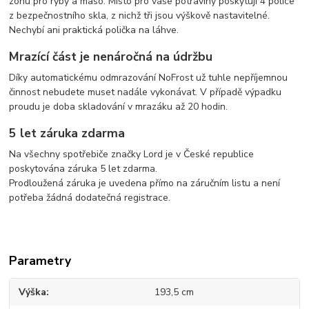
zónu pro ryby a maso. Místo pro vaše potraviny poskytují 4 police
z bezpečnostního skla, z nichž tři jsou výškově nastavitelné.
Nechybí ani praktická polička na láhve.
Mrazící část je nenáročná na údržbu
Díky automatickému odmrazování NoFrost už tuhle nepříjemnou
činnost nebudete muset nadále vykonávat. V případě výpadku
proudu je doba skladování v mrazáku až 20 hodin.
5 let záruka zdarma
Na všechny spotřebiče značky Lord je v České republice
poskytována záruka 5 let zdarma.
Prodloužená záruka je uvedena přímo na záručním listu a není
potřeba žádná dodatečná registrace.
Parametry
Výška
193,5 cm