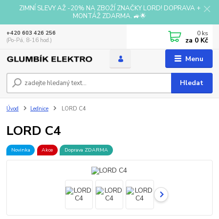
ZIMNÍ SLEVY AŽ -20% NA ZBOŽÍ ZNAČKY LORD! DOPRAVA +
MONTÁŽ ZDARMA. 🚙🌟
0
ks
+420 603 426 256
za
0 Kč
(Po-Pá, 8-16 hod.)
Menu
Hledat
Úvod
Lednice
LORD C4
LORD C4
Novinka
Akce
Doprava ZDARMA