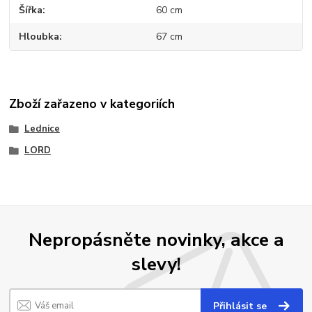
Šířka
60 cm
Hloubka
67 cm
Zboží zařazeno v kategoriích
Lednice
LORD
Nepropásněte novinky, akce a
slevy!
Přihlásit se