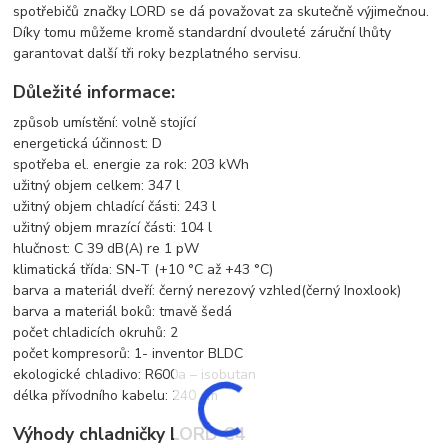
spotřebičů značky LORD se dá považovat za skutečně výjimečnou.
Díky tomu můžeme kromě standardní dvouleté záruční lhůty
garantovat další tři roky bezplatného servisu.
Důležité informace:
způsob umístění: volně stojící
energetická účinnost: D
spotřeba el. energie za rok: 203 kWh
užitný objem celkem: 347 l
užitný objem chladící části: 243 l
užitný objem mrazící části: 104 l
hlučnost: C 39 dB(A) re 1 pW
klimatická třída: SN-T (+10 °C až +43 °C)
barva a materiál dveří: černý nerezový vzhled(černý Inoxlook)
barva a materiál boků: tmavě šedá
počet chladicích okruhů: 2
počet kompresorů: 1- inventor BLDC
ekologické chladivo: R600a – isobutan
délka přívodního kabelu: 240 cm
Výhody chladničky LORD C4