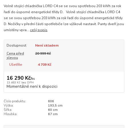
Volně stojící chladnička LORD C4 se se svou spotřebou 203 kWh za rok
řadí do úsporné energetické třídy D. Volně stojící chladnička LORD C4
se se svou spotřebou 203 kWh za rok řadí do úsporné energetické třídy
D. Nožičky v přední části spotřebiče lze výškově nastavit. Panty dveří jsou
umístěny vpra...
celý popis
Dostupnost
Není skladem
Cena před
20 999 Kč
slevou
Ušetříte
4 709 Kč
16 290 Kč
/
ks
13 463 Kč
bez DPH
Momentálně není k dispozici
Číslo produktu:
606
Výška:
193,5 cm
Šířka:
60 cm
Hloubka:
67 cm