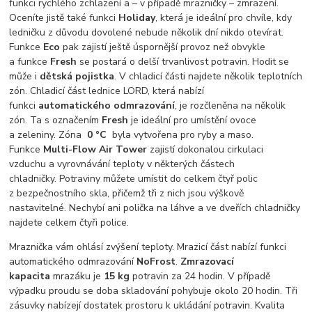
funkci rychlého zchlazení a – v případě mrazničky – zmrazení.
Oceníte jistě také funkci
Holiday
, která je ideální pro chvíle, kdy
ledničku z důvodu dovolené nebude několik dní nikdo otevírat.
Funkce
Eco
pak zajistí ještě úspornější provoz než obvykle
a funkce
Fresh
se postará o delší trvanlivost potravin. Hodit se
může i
dětská pojistka
. V chladicí části najdete několik teplotních
zón. Chladicí část lednice LORD, která nabízí
funkci
automatického odmrazování
, je rozčleněna na několik
zón. Ta s označením
Fresh
je ideální pro umístění ovoce
a zeleniny. Zóna
0 °C
byla vytvořena pro ryby a maso.
Funkce
Multi-Flow Air Tower
zajistí dokonalou cirkulaci
vzduchu a vyrovnávání teploty v některých částech
chladničky. Potraviny můžete umístit do celkem čtyř polic
z bezpečnostního skla, přičemž tři z nich jsou výškově
nastavitelné. Nechybí ani polička na láhve a ve dveřích chladničky
najdete celkem čtyři police.
Mraznička vám ohlásí zvýšení teploty. Mrazicí část nabízí funkci
automatického odmrazování
NoFrost
.
Zmrazovací
kapacita
mrazáku je
15 kg
potravin za 24 hodin. V případě
výpadku proudu se doba skladování pohybuje okolo 20 hodin. Tři
zásuvky nabízejí dostatek prostoru k ukládání potravin. Kvalita