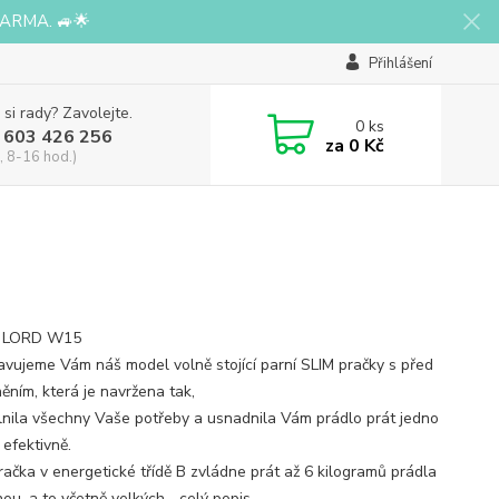
ARMA. 🚙🌟
Přihlášení
 si rady? Zavolejte.
0
ks
 603 426 256
za
0 Kč
, 8-16 hod.)
a LORD W15
avujeme Vám náš model volně stojící parní SLIM pračky s před
ěním, která je navržena tak,
lnila všechny Vaše potřeby a usnadnila Vám prádlo prát jedno
 efektivně.
račka v energetické třídě B zvládne prát až 6 kilogramů prádla
ou, a to včetně velkých...
celý popis