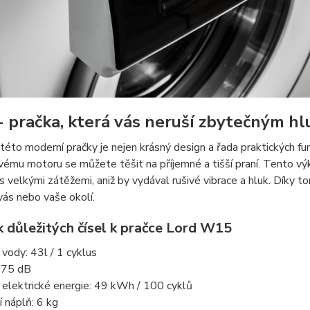
 pračka, která vás neruší zbytečným h
éto moderní pračky je nejen krásný design a řada praktických funk
vému motoru se můžete těšit na příjemné a tišší praní. Tento vý
s velkými zátěžemi, aniž by vydával rušivé vibrace a hluk. Díky 
 vás nebo vaše okolí.
k důležitých čísel k pračce Lord W15
vody: 43l / 1 cyklus
: 75 dB
elektrické energie: 49 kWh / 100 cyklů
 náplň: 6 kg