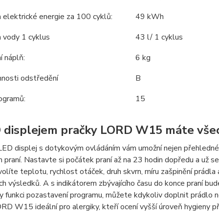
elektrické energie za 100 cyklů:
49 kWh
 vody 1 cyklus
43 l/ 1 cyklus
í náplň:
6 kg
nnosti odstředění
B
ogramů:
15
 displejem pračky LORD W15 máte vše
LED displej s dotykovým ovládáním vám umožní nejen přehledné 
praní. Nastavte si počátek praní až na 23 hodin dopředu a už se
olíte teplotu, rychlost otáček, druh skvrn, míru zašpinění prádl
h výsledků. A s indikátorem zbývajícího času do konce praní bud
ky funkci pozastavení programu, můžete kdykoliv doplnit prádlo ne
RD W15 ideální pro alergiky, kteří ocení vyšší úroveň hygieny při