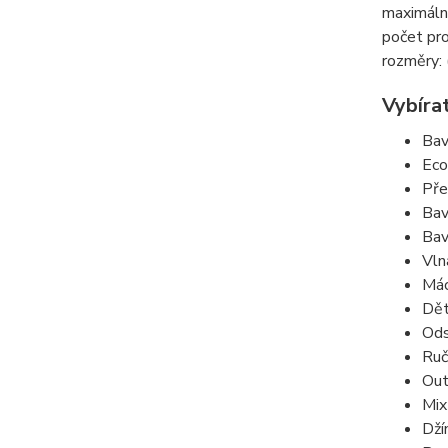
maximální
počet pr
rozměry: 
Vybíra
Bav
Eco
Pře
Bav
Bav
Vln
Mác
Dět
Ods
Ruč
Out
Mix
Dží