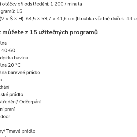
 otáčky při odstředění: 1 200 / minuta
ogramů: 15
(V × Š × H): 84,5 × 59,7 × 41,6 cm (hloubka včetně dvířek: 43 c
t můžete z 15 užitečných programů
lna
 40-60
dpírka bavlna
lna 20 °C
lna barevné prádlo
a
hání
ské prádlo
tředění/ Odčerpání
ní praní
door
ny/Tmavé prádlo