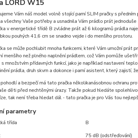
ka LORD W15
vujeme
V
á
m
n
áš
model
voln
ě
stoj
í
c
í
parn
í
SLIM
pra
č
ky
s
p
ř
edn
í
m
la
v
š
echny
Va
š
e
pot
ř
eby
a
usnadnila
V
á
m
pr
á
dlo
pr
á
t
jednodu
š
e
č
ka
v
energetick
é
t
ří
d
ě
B
zvl
á
dne
pr
á
t
a
ž
6
kilogram
ů
pr
á
dla
naj
ubkou
pouh
ý
ch
41,6 cm se
snadno
vejde
i
do
men
ší
ho
prostoru
.
čka se může pochlubit mnoha funkcemi, které Vám umožní prát p
í menšího než plného naplnění prádlem, což Vám pomůže ušetřit
s množstvím přídavných funkcí, jako je například nastavení teplot
inění prádla, druh skvrn a dokonce i parní asistent, který zajistí,
pohodlí a bezpečí má tato pračka několikanásobnou ochranu pro
aše děti před nechtěnými úrazy. Takže pokud hledáte spolehlivo
íze, tak není třeba hledat dál - tato pračka je pro Vás tou nejlepš
ní parametry
ká třída
B
:
75 dB (odstřeďování)