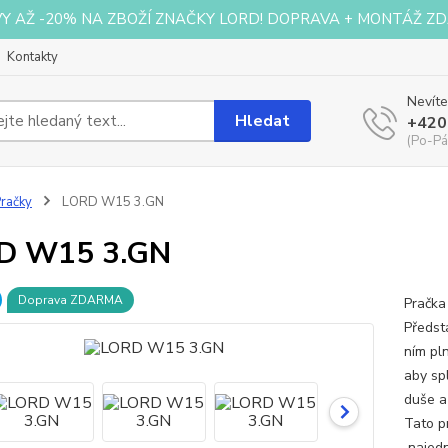
VY AŽ -20% NA ZBOŽÍ ZNAČKY LORD! DOPRAVA + MONTÁŽ ZD
Kontakty
Nevíte
Hledat
+420
(Po-Pá
račky
LORD W15 3.GN
D W15 3.GN
Doprava ZDARMA
Pračk
Předst
ním pln
aby sp
duše a
Tato p
najedn