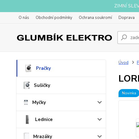
ZIMNÍ SLE
O nás
Obchodní podmínky
Ochrana soukromí
Doprava
Úvod
P
Pračky
LOR
Sušičky
Novinka
Myčky
Lednice
Mrazáky