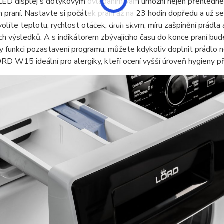
LED displej s dotykovým ovládáním vám umožní nejen přehledné 
praní. Nastavte si počátek praní až na 23 hodin dopředu a už se
olíte teplotu, rychlost otáček, druh skvrn, míru zašpinění prádl
h výsledků. A s indikátorem zbývajícího času do konce praní bud
ky funkci pozastavení programu, můžete kdykoliv doplnit prádlo ne
RD W15 ideální pro alergiky, kteří ocení vyšší úroveň hygieny při