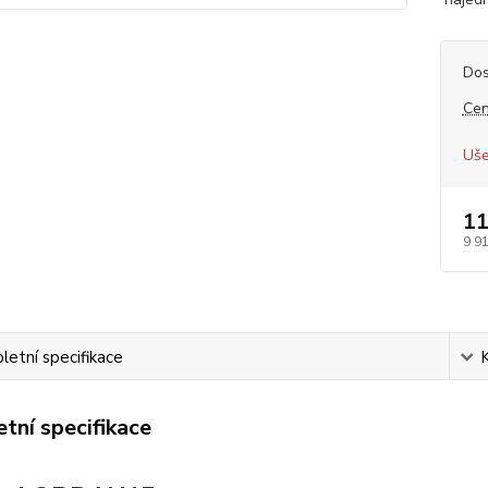
Dos
Cen
Uše
11
9 9
etní specifikace
tní specifikace