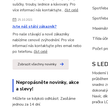
sušičky, trouby, lednice a kávovary. Pro
Spotřeba 
více informací nás kontaktujte...
číst celé
Spotřeba
25.10.2021
Jste náš stálý zákazník?
Maximáln
Pro naše stávající a nové zákazníky
Třída úči
nabízíme cenové zvýhodnění. Pro více
informací nás kontaktujte přes email nebo
Počet pr
po telefonu.
číst celé
S LED
Zobrazit všechny novinky
Moderní 
průběhem 
Nepropásněte novinky, akce
snadno zv
a slevy!
dokonalýc
Navíc, dí
Můžete se kdykoli odhlásit. Zasíláme
pračka LO
jednou za 14 dní.