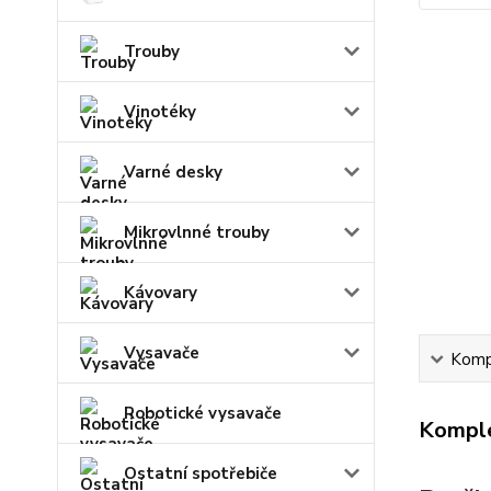
Trouby
Vinotéky
Varné desky
Mikrovlnné trouby
Kávovary
Vysavače
Kompl
Robotické vysavače
Komple
Ostatní spotřebiče