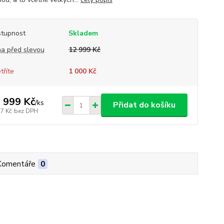
tupnost
Skladem
a před slevou
12 999 Kč
tříte
1 000 Kč
 999 Kč
/
ks
Přidat do košíku
17 Kč
bez DPH
Komentáře
0