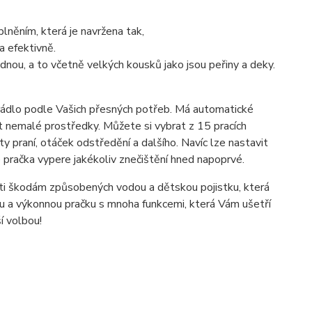
pln
ě
n
í
m
,
kter
á
je
navr
ž
ena
tak
,
a
efektivn
ě
.
ednou
, a to
v
č
etn
ě
velk
ý
ch
kousk
ů
jako
jsou
pe
ř
iny
a
deky
.
rádlo podle Vašich přesných potřeb. Má automatické
 nemalé prostředky. Můžete si vybrat z 15 pracích
y praní, otáček odstředění a dalšího. Navíc lze nastavit
 že pračka vypere jakékoliv znečištění hned napoprvé.
ti škodám způsobených vodou a dětskou pojistku, která
u a výkonnou pračku s mnoha funkcemi, která Vám ušetří
í volbou!