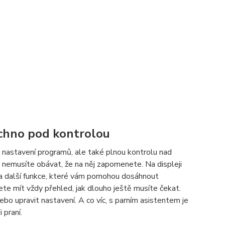
chno pod kontrolou
nastavení programů, ale také plnou kontrolu nad
 nemusíte obávat, že na něj zapomenete. Na displeji
a a další funkce, které vám pomohou dosáhnout
ete mít vždy přehled, jak dlouho ještě musíte čekat.
bo upravit nastavení. A co víc, s parním asistentem je
 praní.