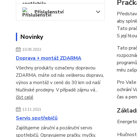
Prač
Příslušenství
P
ř
edsta
aby
splni
Tato
pra
S
jej
í
hlo
Novinky
Tato pra
10.05.2022
rozpoznán
Doprava + montáž ZDARMA
programů 
Všechny produkty označeny dopravou
míru zašp
ZDARMA, máte od nás veškerou dopravu,
Pro Vaše 
výnos a montáž v ceně do 30 km od naší
ochrání V
hlučínské prodejny. V případě zájmu vá...
čas a pen
číst celé
Základ
13.11.2021
Servis spotřebičů
Energetic
Zajišťujeme záruční a pozáruční servis
Hlučnost
spotřebičů. Opravujeme pračky, myčky,