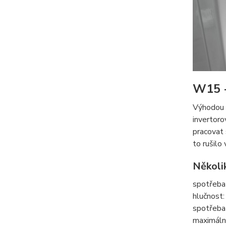
W15 -
Výhodou t
invertoro
pracovat 
to rušilo
Několi
spotřeba 
hlučnost
spotřeba 
maximální