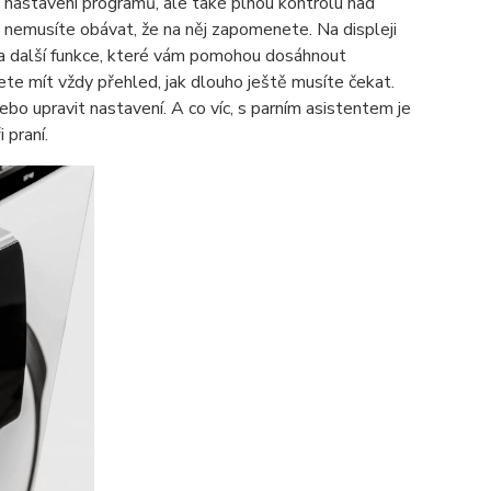
nastavení programů, ale také plnou kontrolu nad
 nemusíte obávat, že na něj zapomenete. Na displeji
a a další funkce, které vám pomohou dosáhnout
ete mít vždy přehled, jak dlouho ještě musíte čekat.
bo upravit nastavení. A co víc, s parním asistentem je
 praní.