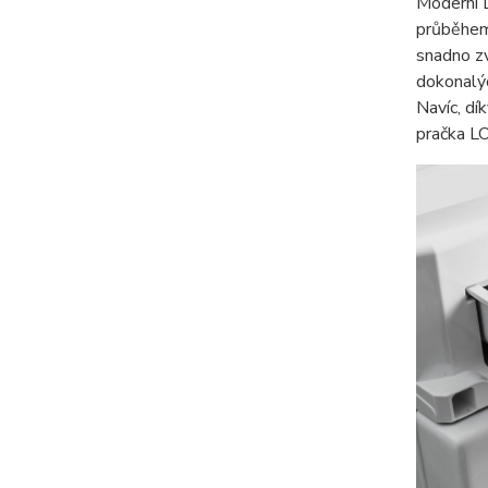
Moderní 
průběhem 
snadno zv
dokonalýc
Navíc, dí
pračka LO