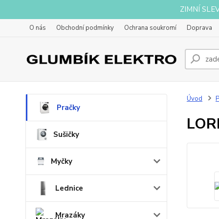
ZIMNÍ SLE
O nás
Obchodní podmínky
Ochrana soukromí
Doprava
Úvod
P
Pračky
LOR
Sušičky
Myčky
Lednice
Mrazáky