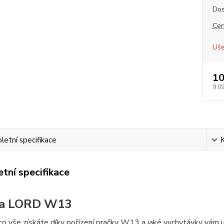
Dos
Cen
Uše
10
9 0
etní specifikace
tní specifikace
ka LORD W13
 co vše získáte díky pořízení pračky W13 a jaké vychytávky vám u