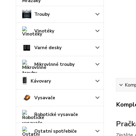
Trouby
Vinotéky
Varné desky
Mikrovlnné trouby
Kávovary
Kompl
Vysavače
Komple
Robotické vysavače
Prač
Ostatní spotřebiče
Zjistěte,