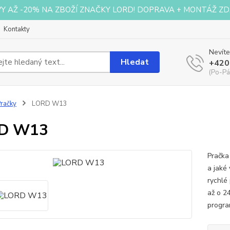
VY AŽ -20% NA ZBOŽÍ ZNAČKY LORD! DOPRAVA + MONTÁŽ ZD
Kontakty
Nevíte
Hledat
+420
(Po-Pá
račky
LORD W13
D W13
Pračka
a jaké
rychlé
až o 2
progra