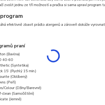
ačí zvolit jednu ze tří možností a pračka si sama upraví program 
 program
há efektivně zbavit prádlo alergenů a zároveň dokáže vyrovnat z
gramů praní
ton (Bavlna)
O 40-60
thetic (Syntetika)
ck 15‘ (Rychlý 15 min.)
ourite (Oblíbený)
ns (Peří)
ns/Colour (Džíny/Barevné)
f-clean (Samočištění)
icate (Jemné)