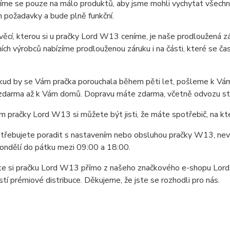
íme se pouze na málo produktů, aby jsme mohli vychytat všechn
ich požadavky a bude plně funkční.
věcí, kterou si u pračky Lord W13 ceníme, je naše prodloužená z
ích výrobců nabízíme prodlouženou záruku i na části, které se čast
kud by se Vám pračka porouchala během pěti let, pošleme k Vám 
zdarma až k Vám domů. Dopravu máte zdarma, včetně odvozu star
 pračky Lord W13 si můžete být jisti, že máte spotřebič, na kt
třebujete poradit s nastavením nebo obsluhou pračky W13, nev
ondělí do pátku mezi 09:00 a 18:00.
e si pračku Lord W13 přímo z našeho značkového e-shopu Lord.e
tí prémiové distribuce. Děkujeme, že jste se rozhodli pro nás.