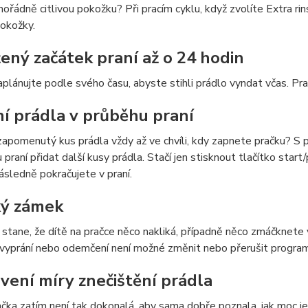
řádně citlivou pokožku? Při pracím cyklu, když zvolíte Extra rins
okožky.
ený začátek praní až o 24 hodin
naplánujte podle svého času, abyste stihli prádlo vyndat včas. Pr
ní prádla v průběhu praní
apomenutý kus prádla vždy až ve chvíli, kdy zapnete pračku? S
 praní přidat další kusy prádla. Stačí jen stisknout tlačítko st
ásledně pokračujete v praní.
ý zámek
stane, že dítě na pračce něco nakliká, případně něco zmáčknete
 vyprání nebo odemčení není možné změnit nebo přerušit program
vení míry znečištění prádla
čka zatím není tak dokonalá, aby sama dobře poznala, jak moc je