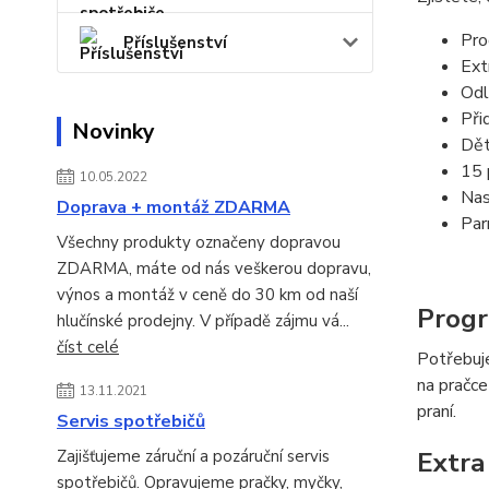
Pro
Příslušenství
Ext
Odl
Při
Novinky
Dět
15 
10.05.2022
Nas
Doprava + montáž ZDARMA
Par
Všechny produkty označeny dopravou
ZDARMA, máte od nás veškerou dopravu,
výnos a montáž v ceně do 30 km od naší
Progr
hlučínské prodejny. V případě zájmu vá...
číst celé
Potřebuje
na pračce
13.11.2021
praní.
Servis spotřebičů
Zajišťujeme záruční a pozáruční servis
Extra
spotřebičů. Opravujeme pračky, myčky,