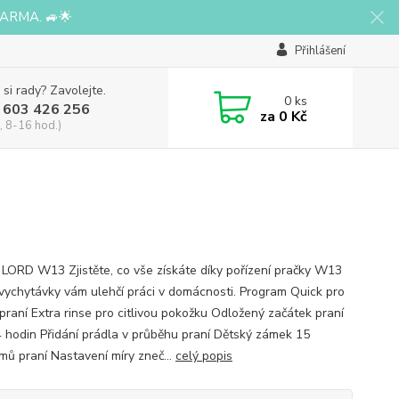
ARMA. 🚙🌟
Přihlášení
 si rady? Zavolejte.
0
ks
 603 426 256
za
0 Kč
, 8-16 hod.)
 LORD W13 Zjistěte, co vše získáte díky pořízení pračky W13
 vychytávky vám ulehčí práci v domácnosti. Program Quick pro
 praní Extra rinse pro citlivou pokožku Odložený začátek praní
4 hodin Přidání prádla v průběhu praní Dětský zámek 15
mů praní Nastavení míry zneč...
celý popis