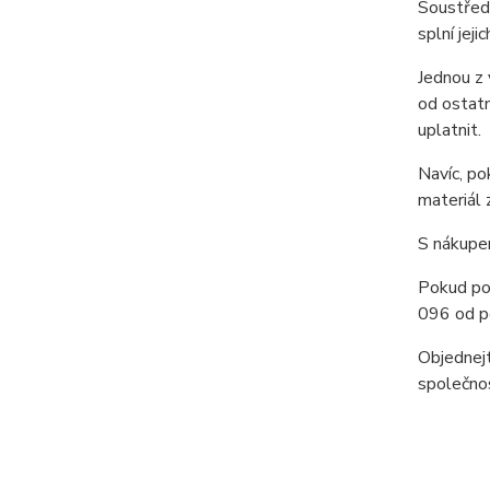
Soustřed
splní jej
Jednou z 
od ostatn
uplatnit.
Navíc, po
materiál 
S nákupem
Pokud po
096 od p
Objednejt
společnos