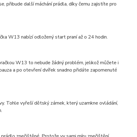
e, přibude další máchání prádla, díky čemu zajistíte pro
ačka W13 nabízí odložený start praní až o 24 hodin.
 pračkou W13 to nebude žádný problém, jelikož můžete i
art/pauza a po otevření dvířek snadno přidáte zapomenuté
 vy. Tohle vyřeší dětský zámek, který uzamkne ovládání,
.
 prádlo znečištěné. Protože vy sami míru znečištění