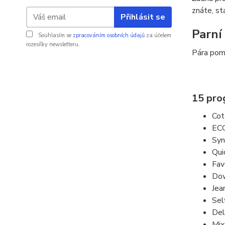
znáte, st
Přihlásit se
Parní
Souhlasím se
zpracováním osobních údajů
za účelem
rozesílky newsletteru.
Pára pomá
15 pro
Cot
EC
Syn
Qui
Fav
Dow
Jea
Sel
Del
Mix