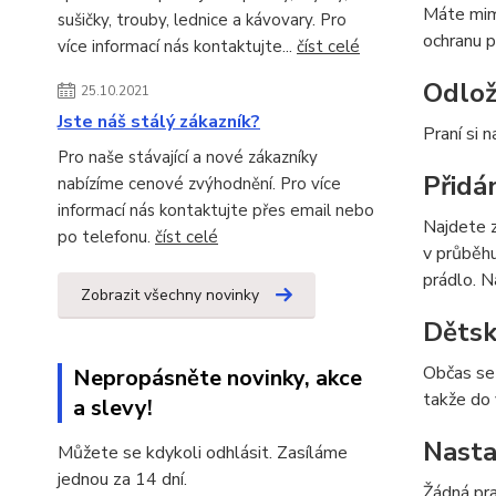
Máte mimo
sušičky, trouby, lednice a kávovary. Pro
ochranu p
více informací nás kontaktujte...
číst celé
Odlož
25.10.2021
Jste náš stálý zákazník?
Praní si 
Pro naše stávající a nové zákazníky
Přidá
nabízíme cenové zvýhodnění. Pro více
informací nás kontaktujte přes email nebo
Najdete z
po telefonu.
číst celé
v průběhu
prádlo. N
Zobrazit všechny novinky
Dětsk
Občas se 
Nepropásněte novinky, akce
takže do
a slevy!
Nasta
Můžete se kdykoli odhlásit. Zasíláme
jednou za 14 dní.
Žádná pra