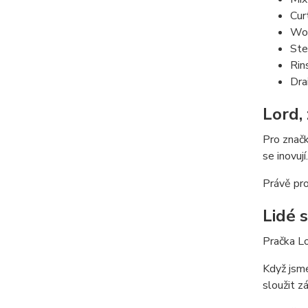
Cur
Woo
Ste
Rin
Dra
Lord,
Pro značk
se inovují.
Právě pr
Lidé 
Pračka Lo
Když jsme
sloužit z