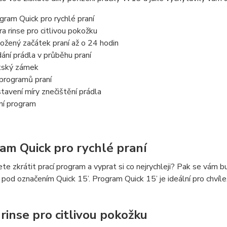
gram Quick pro rychlé praní
ra rinse pro citlivou pokožku
ožený začátek praní až o 24 hodin
dání prádla v průběhu praní
ský zámek
programů praní
tavení míry znečištění prádla
ní program
am Quick pro rychlé praní
te zkrátit prací program a vyprat si co nejrychleji? Pak se vám
 pod označením Quick 15’. Program Quick 15’ je ideální pro chvíl
 rinse pro citlivou pokožku