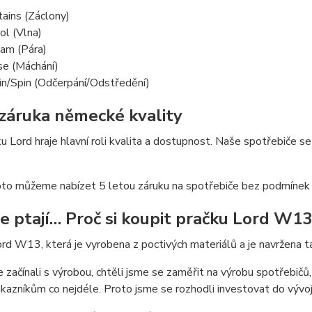
tains (Záclony)
l (Vlna)
am (Pára)
se (Máchání)
in/Spin (Odčerpání/Odstředění)
 záruka německé kvality
u Lord hraje hlavní roli kvalita a dostupnost. Naše spotřebiče se
oto můžeme nabízet 5 letou záruku na spotřebiče bez podmínek 
se ptají… Proč si koupit pračku Lord 
rd W13, která je vyrobena z poctivých materiálů a je navržena ta
 začínali s výrobou, chtěli jsme se zaměřit na výrobu spotřebičů
ákazníkům co nejdéle. Proto jsme se rozhodli investovat do vývo