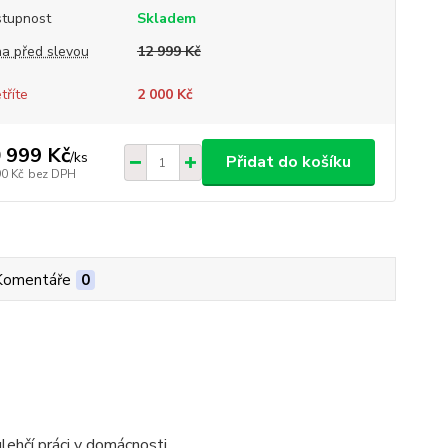
tupnost
Skladem
a před slevou
12 999 Kč
tříte
2 000 Kč
 999 Kč
/
ks
Přidat do košíku
90 Kč
bez DPH
Komentáře
0
lehčí práci v domácnosti.