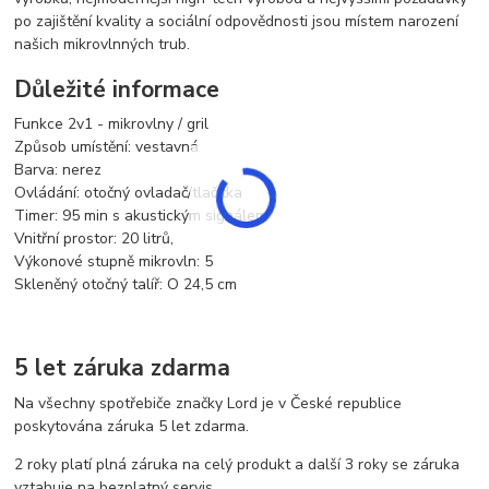
po zajištění kvality a sociální odpovědnosti jsou místem narození
našich mikrovlnných trub.
Důležité informace
Funkce 2v1 - mikrovlny / gril
Způsob umístění: vestavná
Barva: nerez
Ovládání: otočný ovladač/tlačítka
Timer: 95 min s akustickým signálem
Vnitřní prostor: 20 litrů,
Výkonové stupně mikrovln: 5
Skleněný otočný talíř: O 24,5 cm
5 let záruka zdarma
Na všechny spotřebiče značky Lord je v České republice
poskytována záruka 5 let zdarma.
2 roky platí plná záruka na celý produkt a další 3 roky se záruka
vztahuje na bezplatný servis.