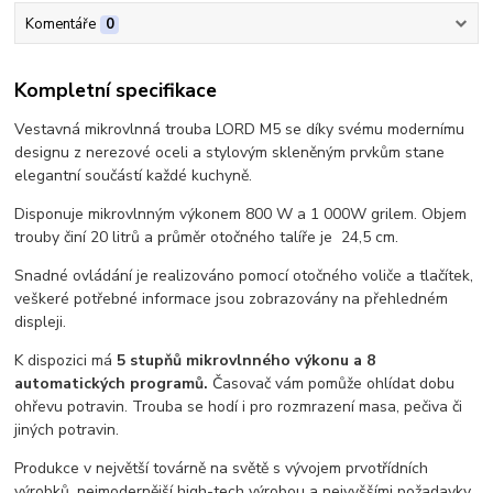
Komentáře
0
Kompletní specifikace
Vestavná mikrovlnná trouba LORD M5 se díky svému modernímu
designu z nerezové oceli a stylovým skleněným prvkům stane
elegantní součástí každé kuchyně.
Disponuje mikrovlnným výkonem 800 W a 1 000W grilem. Objem
trouby činí 20 litrů
a průměr otočného talíře je 24,5 cm.
Snadné ovládání je realizováno pomocí otočného voliče a tlačítek,
veškeré potřebné informace jsou zobrazovány na přehledném
displeji.
K dispozici má
5 stupňů
mikrovlnného výkonu a 8
automatických programů.
Časovač vám pomůže ohlídat dobu
ohřevu potravin. Trouba se hodí i pro rozmrazení masa, pečiva či
jiných potravin.
Produkce v největší továrně na světě s vývojem prvotřídních
výrobků, nejmodernější high-tech výrobou a nejvyššími požadavky