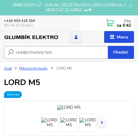
ZIMNÍ SLEVY AŽ -20% NA ZBOŽÍ ZNAČKY LORD! DOPRAVA +
MONTÁŽ ZDARMA. 🚙🌟
0
ks
+420 603 426 256
za
0 Kč
(Po-Pá, 8-16 hod.)
Menu
Hledat
Úvod
Mikrovlnné trouby
LORD M5
LORD M5
Novinka