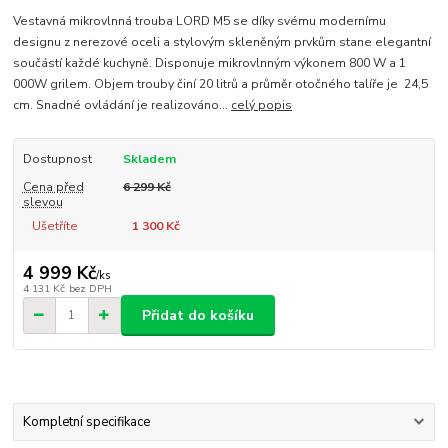
Vestavná mikrovlnná trouba LORD M5 se díky svému modernímu
designu z nerezové oceli a stylovým skleněným prvkům stane elegantní
součástí každé kuchyně. Disponuje mikrovlnným výkonem 800 W a 1
000W grilem. Objem trouby činí 20 litrů a průměr otočného talíře je 24,5
cm. Snadné ovládání je realizováno...
celý popis
Dostupnost
Skladem
Cena před
6 299 Kč
slevou
Ušetříte
1 300 Kč
4 999 Kč
/
ks
4 131 Kč
bez DPH
Přidat do košíku
Kompletní specifikace