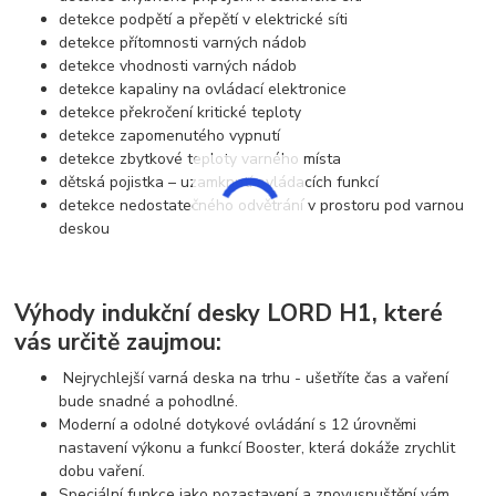
detekce podpětí a přepětí v elektrické síti
detekce přítomnosti varných nádob
detekce vhodnosti varných nádob
detekce kapaliny na ovládací elektronice
detekce překročení kritické teploty
detekce zapomenutého vypnutí
detekce zbytkové teploty varného místa
dětská pojistka – uzamknutí ovládacích funkcí
detekce nedostatečného odvětrání v prostoru pod varnou
deskou
Výhody indukční desky LORD H1, které
vás určitě zaujmou:
Nejrychlejší varná deska na trhu - ušetříte čas a vaření
bude snadné a pohodlné.
Moderní a odolné dotykové ovládání s 12 úrovněmi
nastavení výkonu a funkcí Booster, která dokáže zrychlit
dobu vaření.
Speciální funkce jako pozastavení a znovuspuštění vám