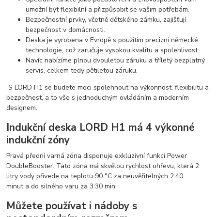
umožní být flexibilní a přizpůsobit se vašim potřebám.
Bezpečnostní prvky, včetně dětského zámku, zajišťují
bezpečnost v domácnosti.
Deska je vyrobena v Evropě s použitím precizní německé
technologie, což zaručuje vysokou kvalitu a spolehlivost.
Navíc nabízíme plnou dvouletou záruku a tříletý bezplatný
servis, celkem tedy pětiletou záruku.
S LORD H1 se budete moci spolehnout na výkonnost, flexibilitu a
bezpečnost, a to vše s jednoduchým ovládáním a moderním
designem.
Indukční deska LORD H1 má 4 výkonné
indukční zóny
Pravá přední varná zóna disponuje exkluzivní funkcí Power
DoubleBooster. Tato zóna má skvělou rychlost ohřevu, která 2
litry vody přivede na teplotu 90 °C za neuvěřitelných 2:40
minut a do silného varu za 3:30 min.
Můžete používat i nádoby s