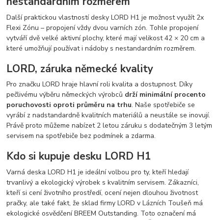
nestandardním rozměrem
Další praktickou vlastností desky LORD H1 je možnost využít 2x
Flexi Zónu – propojení vždy dvou varních zón. Tohle propojení
vytváří dvě velké aktivní plochy, které mají velikost 42 × 20 cm a
které umožňují používat i nádoby s nestandardním rozměrem.
LORD, záruka německé kvality
Pro značku LORD hraje hlavní roli kvalita a dostupnost. Díky
pečlivému výběru německých výrobců
drží minimální procento
poruchovosti oproti průměru na trhu
. Naše spotřebiče se
vyrábí z nadstandardně kvalitních materiálů a neustále se inovují.
Právě proto můžeme nabízet 2 letou záruku s dodatečným 3 letým
servisem na spotřebiče bez podmínek a zdarma.
Kdo si kupuje desku LORD H1
Varná deska LORD H1 je ideální volbou pro ty, kteří hledají
trvanlivý a ekologický výrobek s kvalitním servisem. Zákazníci,
kteří si cení životního prostředí, ocení nejen dlouhou životnost
pračky, ale také fakt, že sklad firmy LORD v Lázních Toušeň má
ekologické osvědčení BREEM Outstanding. Toto označení má