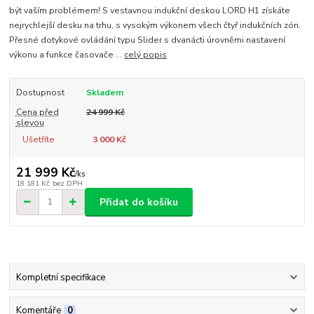
být vaším problémem! S vestavnou indukční deskou LORD H1 získáte
nejrychlejší desku na trhu, s vysokým výkonem všech čtyř indukčních zón.
Přesné dotykové ovládání typu Slider s dvanácti úrovněmi nastavení
výkonu a funkce časovače ...
celý popis
Dostupnost
Skladem
Cena před
24 999 Kč
slevou
Ušetříte
3 000 Kč
21 999 Kč
/
ks
18 181 Kč
bez DPH
Přidat do košíku
Kompletní specifikace
Komentáře
0