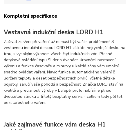
Kompletní specifikace
Vestavná indukční deska LORD H1
Zažívat zdržení při vaření už nemusí být vaším problémem! S
vestavnou indukční deskou LORD H1 získáte nejrychlejší desku na
trhu, s vysokým výkonem všech čtyř indukčních zón. Přesné
dotykové ovládání typu Slider s dvanácti úrovněmi nastavení
výkonu a funkce časovače a minutky u každé zóny vám umožní
snadno ovládat vaření. Navíc funkce automatického vaření či
udržení teploty a deset bezpečnostních prvků, včetně dětské
pojistky, zaručí vaše pohodlí a bezpečnost. Značka LORD staví na
kvalitě a preciznosti výroby v Evropě, proto nabízíme plnou
dvouletou záruku a tříletý bezplatný servis - celkem tedy pět let
bezstarostného vaření.
Jaké zajímavé funkce vám deska H1