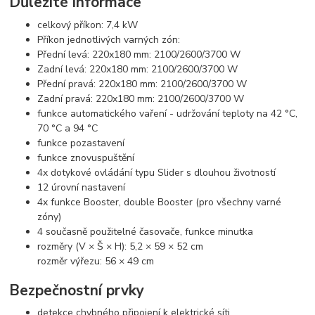
Důležité informace
celkový příkon: 7,4 kW
Příkon jednotlivých varných zón:
Přední levá: 220x180 mm: 2100/2600/3700 W
Zadní levá: 220x180 mm: 2100/2600/3700 W
Přední pravá: 220x180 mm: 2100/2600/3700 W
Zadní pravá: 220x180 mm: 2100/2600/3700 W
funkce automatického vaření - udržování teploty na 42 °C,
70 °C a 94 °C
funkce pozastavení
funkce znovuspuštění
4x dotykové ovládání typu Slider s dlouhou životností
12 úrovní nastavení
4x funkce Booster, double Booster (pro všechny varné
zóny)
4 současně použitelné časovače, funkce minutka
rozměry (V × Š × H): 5,2 × 59 × 52 cm
rozměr výřezu: 56 × 49 cm
Bezpečnostní prvky
detekce chybného připojení k elektrické síti