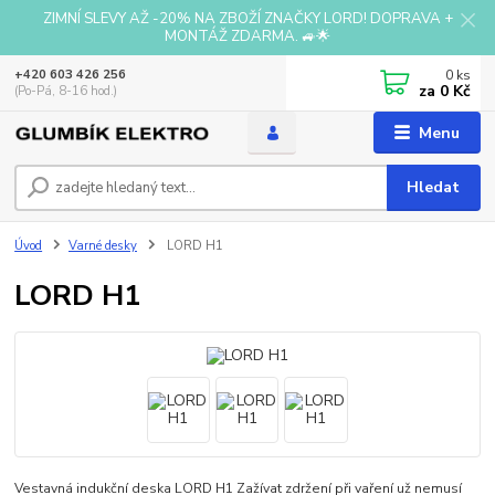
ZIMNÍ SLEVY AŽ -20% NA ZBOŽÍ ZNAČKY LORD! DOPRAVA +
MONTÁŽ ZDARMA. 🚙🌟
0
ks
+420 603 426 256
za
0 Kč
(Po-Pá, 8-16 hod.)
Menu
Hledat
Úvod
Varné desky
LORD H1
LORD H1
Vestavná indukční deska LORD H1 Zažívat zdržení při vaření už nemusí