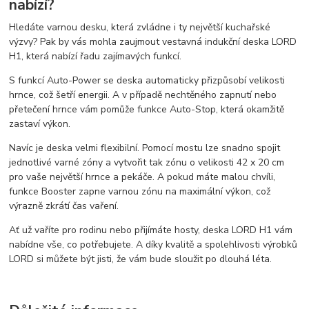
nabízí?
Hledáte varnou desku, která zvládne i ty největší kuchařské
výzvy? Pak by vás mohla zaujmout vestavná indukční deska LORD
H1, která nabízí řadu zajímavých funkcí.
S funkcí Auto-Power se deska automaticky přizpůsobí velikosti
hrnce, což šetří energii. A v případě nechtěného zapnutí nebo
přetečení hrnce vám pomůže funkce Auto-Stop, která okamžitě
zastaví výkon.
Navíc je deska velmi flexibilní. Pomocí mostu lze snadno spojit
jednotlivé varné zóny a vytvořit tak zónu o velikosti 42 x 20 cm
pro vaše největší hrnce a pekáče. A pokud máte malou chvíli,
funkce Booster zapne varnou zónu na maximální výkon, což
výrazně zkrátí čas vaření.
Ať už vaříte pro rodinu nebo přijímáte hosty, deska LORD H1 vám
nabídne vše, co potřebujete. A díky kvalitě a spolehlivosti výrobků
LORD si můžete být jisti, že vám bude sloužit po dlouhá léta.