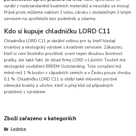
vyrábí z nadstandardně kvalitních materiálů a neustále se inovují.
Právě proto můžeme nabízet 2 letou záruku s dodatečným 3 letým
servisem na spotřebiče bez podmínek a zdarma.
Kdo si kupuje chladničku LORD C11
Chladnička LORD C11 je ideální volbou pro ty, kteří hledají
trvanlivý a ekologický výrobek s kvalitním servisem. Zákazníci,
kteří si cení životního prostředí, ocení nejen dlouhou životnost
pračky, ale také fakt, že sklad firmy LORD v Lázních Toušeň má
ekologické osvědčení BREEM Outstanding. Toto označení má
méně než 1 % budov v západních zemích a v Česku pouze zhruba
0,1 %. Chladničku LORD C11 si oblíbí také milovníci poctivé
německé kvality a všichni, kteří si přejí klid od případných
problémů s výrobkem.
Zboží zařazeno v kategoriích
Lednice