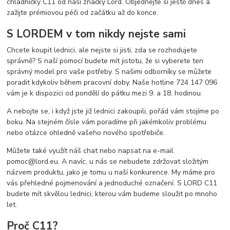
chladničky C11 od naší značky Lord. Objednejte si ještě dnes a
zažijte prémiovou péči od začátku až do konce.
S LORDEM v tom nikdy nejste sami
Chcete koupit lednici, ale nejste si jisti, zda se rozhodujete
správně? S naší pomocí budete mít jistotu, že si vyberete ten
správný model pro vaše potřeby. S našimi odborníky se můžete
poradit kdykoliv během pracovní doby. Naše hotline 724 147 096
vám je k dispozici od pondělí do pátku mezi 9. a 18. hodinou.
A nebojte se, i když jste již lednici zakoupili, pořád vám stojíme po
boku. Na stejném čísle vám poradíme při jakémkoliv problému
nebo otázce ohledně vašeho nového spotřebiče.
Můžete také využít náš chat nebo napsat na e-mail
pomoc@lord.eu. A navíc, u nás se nebudete zdržovat složitým
názvem produktu, jako je tomu u naší konkurence. My máme pro
vás přehledné pojmenování a jednoduché označení. S LORD C11
budete mít skvělou lednici, kterou vám budeme sloužit po mnoho
let.
Proč C11?