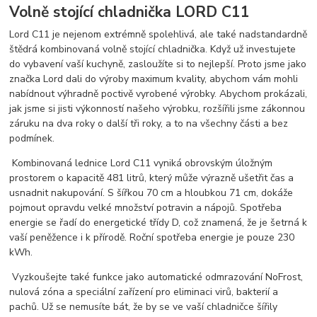
Volně stojící chladnička LORD C11
Lord C11 je nejenom extrémně spolehlivá, ale také nadstandardně
štědrá kombinovaná volně stojící chladnička. Když už investujete
do vybavení vaší kuchyně, zasloužíte si to nejlepší. Proto jsme jako
značka Lord dali do výroby maximum kvality, abychom vám mohli
nabídnout výhradně poctivě vyrobené výrobky. Abychom prokázali,
jak jsme si jisti výkonností našeho výrobku, rozšířili jsme zákonnou
záruku na dva roky o další tři roky, a to na všechny části a bez
podmínek.
Kombinovaná lednice Lord C11 vyniká obrovským úložným
prostorem o kapacitě 481 litrů, který může výrazně ušetřit čas a
usnadnit nakupování. S šířkou 70 cm a hloubkou 71 cm, dokáže
pojmout opravdu velké množství potravin a nápojů. Spotřeba
energie se řadí do energetické třídy D, což znamená, že je šetrná k
vaší peněžence i k přírodě. Roční spotřeba energie je pouze 230
kWh.
Vyzkoušejte také funkce jako automatické odmrazování NoFrost,
nulová zóna a speciální zařízení pro eliminaci virů, bakterií a
pachů. Už se nemusíte bát, že by se ve vaší chladničce šířily