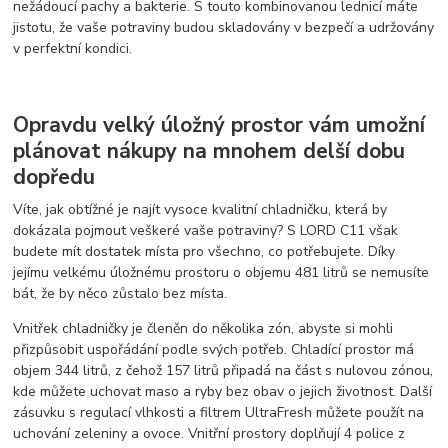
nežádoucí pachy a bakterie. S touto kombinovanou lednicí máte
jistotu, že vaše potraviny budou skladovány v bezpečí a udržovány
v perfektní kondici.
Opravdu velký úložný prostor vám umožní
plánovat nákupy na mnohem delší dobu
dopředu
Víte, jak obtížné je najít vysoce kvalitní chladničku, která by
dokázala pojmout veškeré vaše potraviny? S LORD C11 však
budete mít dostatek místa pro všechno, co potřebujete. Díky
jejímu velkému úložnému prostoru o objemu 481 litrů se nemusíte
bát, že by něco zůstalo bez místa.
Vnitřek chladničky je členěn do několika zón, abyste si mohli
přizpůsobit uspořádání podle svých potřeb. Chladící prostor má
objem 344 litrů, z čehož 157 litrů připadá na část s nulovou zónou,
kde můžete uchovat maso a ryby bez obav o jejich životnost. Další
zásuvku s regulací vlhkosti a filtrem UltraFresh můžete použít na
uchování zeleniny a ovoce. Vnitřní prostory doplňují 4 police z