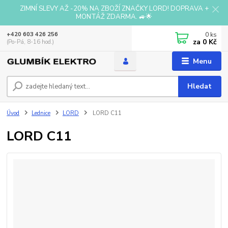
ZIMNÍ SLEVY AŽ -20% NA ZBOŽÍ ZNAČKY LORD! DOPRAVA +
MONTÁŽ ZDARMA. 🚙🌟
0
ks
+420 603 426 256
za
0 Kč
(Po-Pá, 8-16 hod.)
Menu
Hledat
Úvod
Lednice
LORD
LORD C11
LORD C11