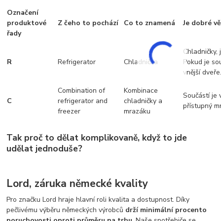
Označení
produktové
Z čeho to pochází
Co to znamená
Je dobré v
řady
Chladničky, 
R
Refrigerator
Chladnička
Pokud je sou
vnější dveře
Combination of
Kombinace
Součástí je
C
refrigerator and
chladničky a
přístupný m
freezer
mrazáku
Tak proč to dělat komplikovaně, když to jde
udělat jednoduše?
Lord, záruka německé kvality
Pro značku Lord hraje hlavní roli kvalita a dostupnost. Díky
pečlivému výběru německých výrobců
drží minimální procento
poruchovosti oproti průměru na trhu
. Naše spotřebiče se