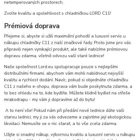
netemperovaných prostorech.
Zvolte kvalitu a spolehlivost s chladničkou LORD C11!
Prémiová doprava
Přejeme si, abyste si užili maximální pohodlí a luxusní servis u
nákupu chladničky C11 z naší značkové řady. Proto jsme pro vás
připravili nejen vynikající produkt, ale také nabízíme prémiovou
dopravu zdarma, včetně odvozu vaší staré lednice!
Naše společnost Lord.eu spolupracuje pouze s nejlepšími
distribučními firmami, abychom vám mohli nabídnout nejvyšší
kvalitu a rychlost dodání. Navíc, pokud si objednáte chladničku
C11 z našeho e-shopu, doprava vám bude poskytnuta zdarma, a
to bez ohledu na to, kde bydlíte. Můžete klidně bydlet na střeše
mrakodrapu - my vám ji dopravíme až do bytu!
A to není vše! Pokud nám při předání nové lednice dáte vaši
starou lednici, my ji za vás odvezeme a zajistíme její ekologickou
likvidaci. Nemusíte se o nic starat, a to vše zcela zdarma.
Užijte si snadný nákup, výbornou kvalitu a luxusní servis u nákupu