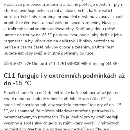
v zásuvce pro ovoce a zeleninu a účinně pohlcuje ethylen - plyn,
který se uvolňuje během zrání a může urychlit kažení vašich
potravin. Filtr tedy zabraňuje hromadění ethylenu v zásuvce, což
prodlužuje čerstvost a chuť vašeho ovoce a zeleniny. Navíc je
UltraFresh velmi snadno udržovatelný. Stačí ho jednou ročně
umístit do trouby na 65 °C po dobu dvou hodin, aby došlo k jeho
regeneraci a byl připraven na další rok. Už nikdy neztrácejte
peníze a čas na časté nákupy ovoce a zeleniny, s UltraFresh
budete mít vždy svěží a chutné potraviny po ruce.
C11 funguje i v extrémních podmínkách až
do -15 °C
S naší chladničkou můžete mít klid v každé situaci, ať už jste na
chatě nebo na chalupě v zimním období. Mrazící část C11 je
speciálně navržena tak, aby vydržela extrémní teploty až do -15
°C, což znamená, že můžete skladovat mražené potraviny i v
netemperovaných prostorách. To je ideální pro ty, kteří hledají
výkonný a spolehlivý chladící systém, který vydrží i v náročných
podmínkách. Nechte své potraviny v bezpečí a udržte je v