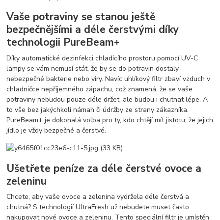
Vaše potraviny se stanou ještě
bezpečnějšími a déle čerstvými díky
technologii PureBeam+
Díky automatické dezinfekci chladícího prostoru pomocí UV-C
lampy se vám nemusí stát, že by se do potravin dostaly
nebezpečné bakterie nebo viry. Navíc uhlíkový filtr zbaví vzduch v
chladničce nepříjemného zápachu, což znamená, že se vaše
potraviny nebudou pouze déle držet, ale budou i chutnat lépe. A
to vše bez jakýchkoli námah či údržby ze strany zákazníka.
PureBeam+ je dokonalá volba pro ty, kdo chtějí mít jistotu, že jejich
jídlo je vždy bezpečné a čerstvé.
Ušetřete peníze za déle čerstvé ovoce a
zeleninu
Chcete, aby vaše ovoce a zelenina vydržela déle čerstvá a
chutná? S technologií UltraFresh už nebudete muset často
nakupovat nové ovoce a zeleninu. Tento speciální filtr je umístěn