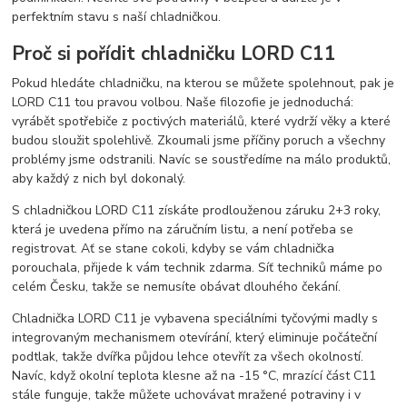
perfektním stavu s naší chladničkou.
Proč si pořídit chladničku LORD C11
Pokud hledáte chladničku, na kterou se můžete spolehnout, pak je
LORD C11 tou pravou volbou. Naše filozofie je jednoduchá:
vyrábět spotřebiče z poctivých materiálů, které vydrží věky a které
budou sloužit spolehlivě. Zkoumali jsme příčiny poruch a všechny
problémy jsme odstranili. Navíc se soustředíme na málo produktů,
aby každý z nich byl dokonalý.
S chladničkou LORD C11 získáte prodlouženou záruku 2+3 roky,
která je uvedena přímo na záručním listu, a není potřeba se
registrovat. Ať se stane cokoli, kdyby se vám chladnička
porouchala, přijede k vám technik zdarma. Síť techniků máme po
celém Česku, takže se nemusíte obávat dlouhého čekání.
Chladnička LORD C11 je vybavena speciálními tyčovými madly s
integrovaným mechanismem otevírání, který eliminuje počáteční
podtlak, takže dvířka půjdou lehce otevřít za všech okolností.
Navíc, když okolní teplota klesne až na -15 °C, mrazící část C11
stále funguje, takže můžete uchovávat mražené potraviny i v