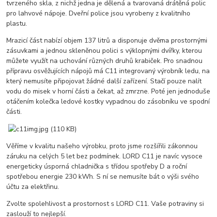
tvrzeného skla, z nichž jedna je dělená a tvarovaná drátěná polic
pro lahvové nápoje. Dveřní police jsou vyrobeny z kvalitního
plastu.
Mrazicí část nabízí objem 137 litrů a disponuje dvěma prostornými
zásuvkami a jednou skleněnou polici s výklopnými dvířky, kterou
můžete využít na uchování různých druhů krabiček. Pro snadnou
přípravu osvěžujících nápojů má C11 integrovaný výrobník ledu, na
který nemusíte připojovat žádné další zařízení. Stačí pouze nalít
vodu do misek v horní části a čekat, až zmrzne. Poté jen jednoduše
otáčením kolečka ledové kostky vypadnou do zásobníku ve spodní
části.
Věříme v kvalitu našeho výrobku, proto jsme rozšířili zákonnou
záruku na celých 5 let bez podmínek. LORD C11 je navíc vysoce
energeticky úsporná chladnička s třídou spotřeby D a roční
spotřebou energie 230 kWh. S ní se nemusíte bát o výši svého
účtu za elektřinu.
Zvolte spolehlivost a prostornost s LORD C11. Vaše potraviny si
zaslouží to nejlepší.