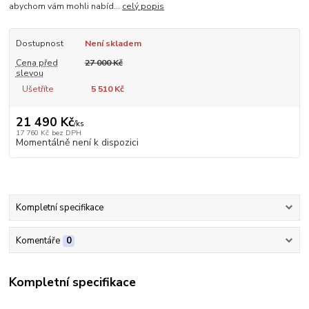
abychom vám mohli nabíd...
celý popis
Dostupnost
Není skladem
Cena před
27 000 Kč
slevou
Ušetříte
5 510 Kč
21 490 Kč
/
ks
17 760 Kč
bez DPH
Momentálně není k dispozici
Kompletní specifikace
Komentáře
0
Kompletní specifikace