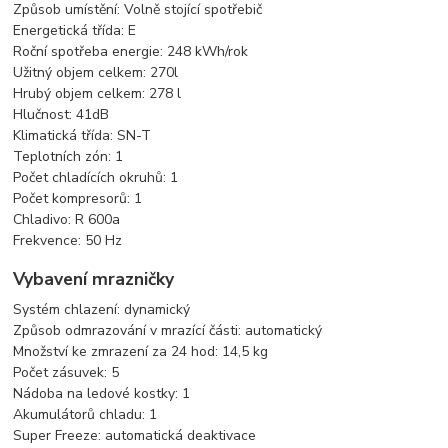
Způsob umístění: Volně stojící spotřebič
Energetická třída: E
Roční spotřeba energie: 248 kWh/rok
Užitný objem celkem: 270l
Hrubý objem celkem: 278 l
Hlučnost: 41dB
Klimatická třída: SN-T
Teplotních zón: 1
Počet chladících okruhů: 1
Počet kompresorů: 1
Chladivo: R 600a
Frekvence: 50 Hz
Vybavení mrazničky
Systém chlazení: dynamický
Způsob odmrazování v mrazící části: automatický
Množství ke zmrazení za 24 hod: 14,5 kg
Počet zásuvek: 5
Nádoba na ledové kostky: 1
Akumulátorů chladu: 1
Super Freeze: automatická deaktivace