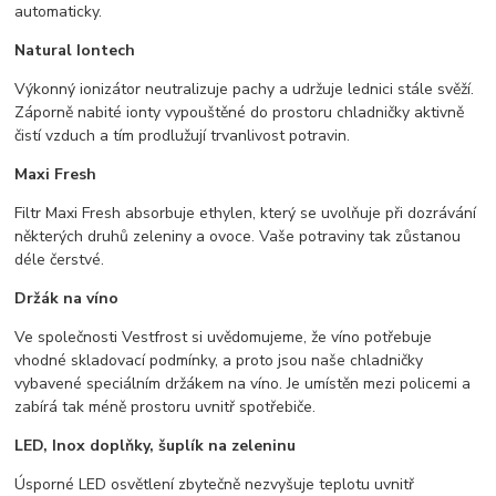
automaticky.
Natural Iontech
Výkonný ionizátor neutralizuje pachy a udržuje lednici stále svěží.
Záporně nabité ionty vypouštěné do prostoru chladničky aktivně
čistí vzduch a tím prodlužují trvanlivost potravin.
Maxi Fresh
Filtr Maxi Fresh absorbuje ethylen, který se uvolňuje při dozrávání
některých druhů zeleniny a ovoce. Vaše potraviny tak zůstanou
déle čerstvé.
Držák na víno
Ve společnosti Vestfrost si uvědomujeme, že víno potřebuje
vhodné skladovací podmínky, a proto jsou naše chladničky
vybavené speciálním držákem na víno. Je umístěn mezi policemi a
zabírá tak méně prostoru uvnitř spotřebiče.
LED, Inox doplňky, šuplík na zeleninu
Úsporné LED osvětlení zbytečně nezvyšuje teplotu uvnitř