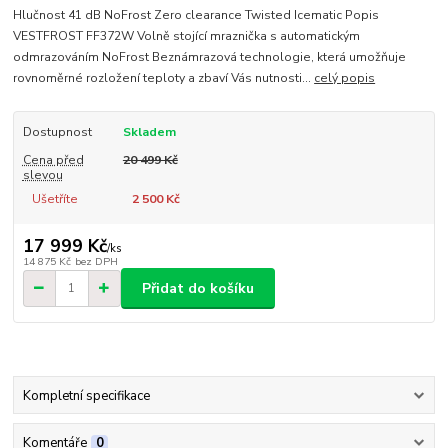
Hlučnost 41 dB NoFrost Zero clearance Twisted Icematic Popis
VESTFROST FF372W Volně stojící mraznička s automatickým
odmrazováním NoFrost Beznámrazová technologie, která umožňuje
rovnoměrné rozložení teploty a zbaví Vás nutnosti...
celý popis
Dostupnost
Skladem
Cena před
20 499 Kč
slevou
Ušetříte
2 500 Kč
17 999 Kč
/
ks
14 875 Kč
bez DPH
Přidat do košíku
Kompletní specifikace
Komentáře
0