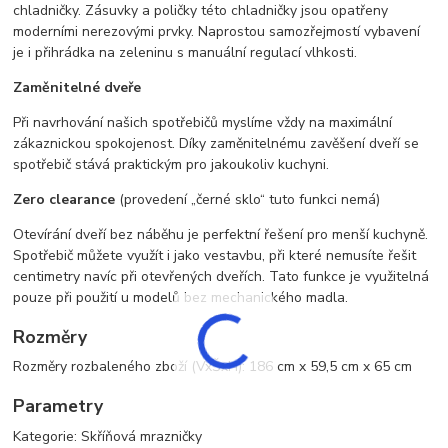
chladničky. Zásuvky a poličky této chladničky jsou opatřeny
moderními nerezovými prvky. Naprostou samozřejmostí vybavení
je i přihrádka na zeleninu s manuální regulací vlhkosti.
Zaměnitelné dveře
Při navrhování našich spotřebičů myslíme vždy na maximální
zákaznickou spokojenost. Díky zaměnitelnému zavěšení dveří se
spotřebič stává praktickým pro jakoukoliv kuchyni.
Zero clearance
(provedení „černé sklo“ tuto funkci nemá)
Otevírání dveří bez náběhu je perfektní řešení pro menší kuchyně.
Spotřebič můžete využít i jako vestavbu, při které nemusíte řešit
centimetry navíc při otevřených dveřích. Tato funkce je využitelná
pouze při použití u modelů bez mechanického madla.
Rozměry
Rozměry rozbaleného zboží (VxŠxH): 186 cm x 59,5 cm x 65 cm
Parametry
Kategorie: Skříňová mrazničky