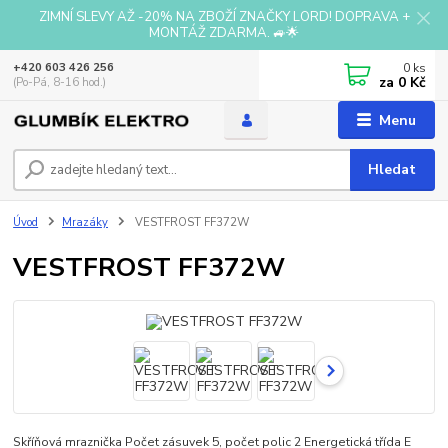
ZIMNÍ SLEVY AŽ -20% NA ZBOŽÍ ZNAČKY LORD! DOPRAVA +
MONTÁŽ ZDARMA. 🚙🌟
0
ks
+420 603 426 256
za
0 Kč
(Po-Pá, 8-16 hod.)
Menu
Hledat
Úvod
Mrazáky
VESTFROST FF372W
VESTFROST FF372W
Skříňová mraznička Počet zásuvek 5, počet polic 2 Energetická třída E