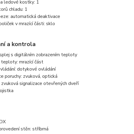
a ledové kostky: 1
orů chladu: 1
eeze: automatická deaktivace
oliček v mrazící části: sklo
ní a kontrola
isplej s digitálním zobrazením teploty
teploty: mrazící část
vládání: dotykové ovládání
ce poruchy: zvuková, optická
a zvuková signalizace otevřených dveří
ojistka
NOX
rovedení stěn: stříbrná