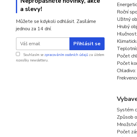
Nepropásněte novinky, akce
Energetic
a slevy!
Roční sp
Užitný o
Můžete se kdykoli odhlásit. Zasíláme
Hrubý ob
jednou za 14 dní.
Hlučnost
Klimatick
Přihlásit se
Teplotníc
Souhlasím se
zpracováním osobních údajů
za účelem
Počet chl
rozesílky newsletteru.
Počet ko
Chladivo
Frekvenc
Vybave
Systém c
Způsob od
Množství 
Počet zá