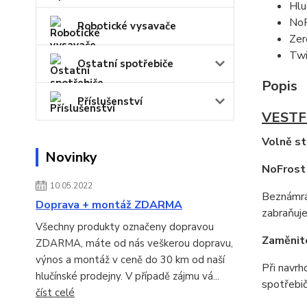
Hlu
NoF
Robotické vysavače
Zer
Twi
Ostatní spotřebiče
Popis
Příslušenství
VESTF
Volně st
Novinky
NoFrost
10.05.2022
Beznámraz
Doprava + montáž ZDARMA
zabraňuje
Všechny produkty označeny dopravou
Zaměnit
ZDARMA, máte od nás veškerou dopravu,
výnos a montáž v ceně do 30 km od naší
Při navrh
hlučínské prodejny. V případě zájmu vá...
spotřebič
číst celé