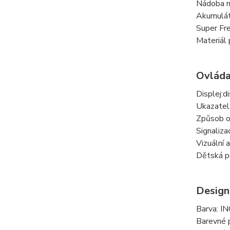
Nádoba n
Akumulát
Super Fr
Materiál p
Ovláda
Displej:d
Ukazatel 
Způsob o
Signaliza
Vizuální 
Dětská p
Design
Barva: I
Barevné p