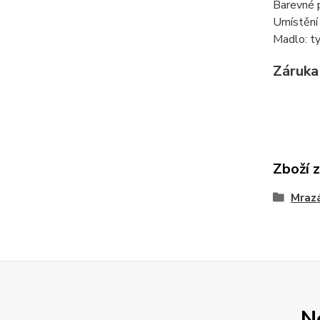
Barevné 
Umístění 
Madlo: t
Záruka
Zboží 
Mraz
N