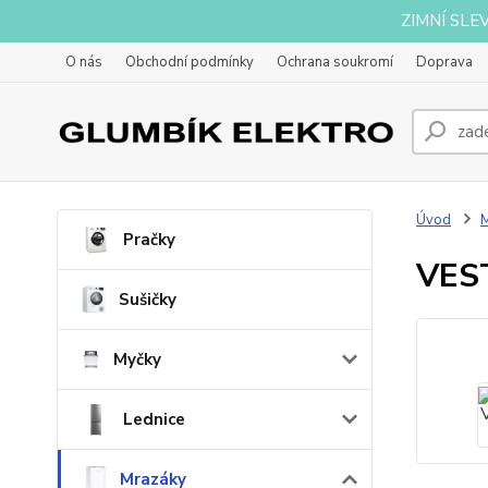
ZIMNÍ SLE
O nás
Obchodní podmínky
Ochrana soukromí
Doprava
Úvod
Pračky
VES
Sušičky
Myčky
Lednice
Mrazáky