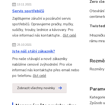
Zero cl
13.11.2021
Servis spotřebičů
Otevírání
centimetr
Zajišťujeme záruční a pozáruční servis
spotřebičů. Opravujeme pračky, myčky,
Twisted 
sušičky, trouby, lednice a kávovary. Pro
Mraznička
více informací nás kontaktujte...
číst celé
rámu mraz
25.10.2021
Jste náš stálý zákazník?
Pro naše stávající a nové zákazníky
Rozmě
nabízíme cenové zvýhodnění. Pro více
Rozměry 
informací nás kontaktujte přes email nebo
po telefonu.
číst celé
Zobrazit všechny novinky
Param
Kategorie
Způsob um