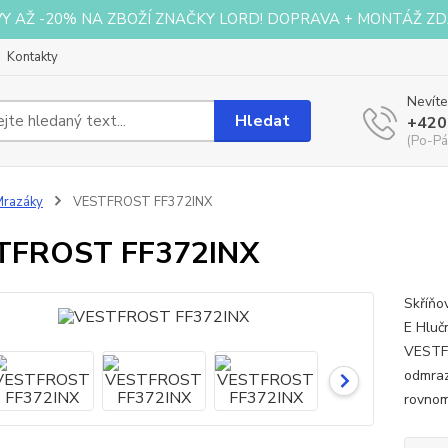
VY AŽ -20% NA ZBOŽÍ ZNAČKY LORD! DOPRAVA + MONTÁŽ ZD
Kontakty
Nevíte
Hledat
+420
(Po-Pá
Mrazáky
VESTFROST FF372INX
TFROST FF372INX
Skříňo
E Hluč
VESTFR
odmraz
rovnom