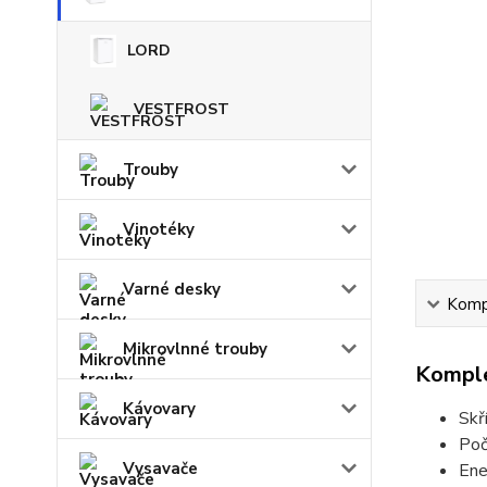
LORD
VESTFROST
Trouby
Vinotéky
Varné desky
Kompl
Mikrovlnné trouby
Komple
Kávovary
Skř
Poč
Vysavače
Ene