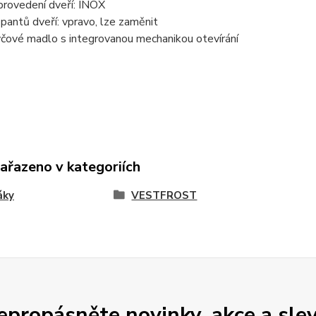
provedení dveří: INOX
pantů dveří: vpravo, lze zaměnit
yčové madlo s integrovanou mechanikou otevírání
zařazeno v kategoriích
áky
VESTFROST
epropásněte novinky, akce a slev