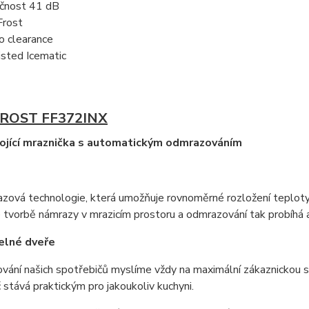
čnost 41 dB
rost
o clearance
sted Icematic
ROST FF372INX
ojící mraznička s automatickým odmrazováním
ová technologie, která umožňuje rovnoměrné rozložení teploty a
 tvorbě námrazy v mrazicím prostoru a odmrazování tak probíhá 
elné dveře
ování našich spotřebičů myslíme vždy na maximální zákaznickou 
 stává praktickým pro jakoukoliv kuchyni.