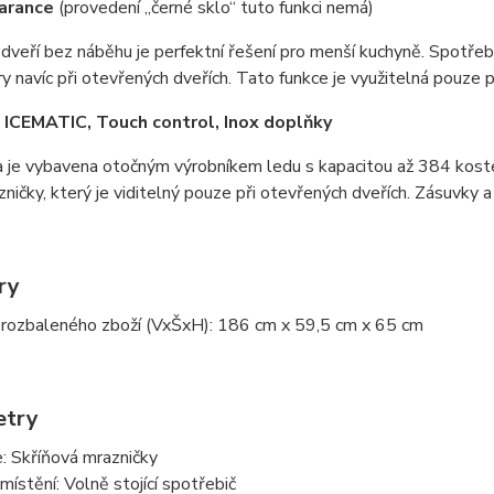
earance
(provedení „černé sklo“ tuto funkci nemá)
 dveří bez náběhu je perfektní řešení pro menší kuchyně. Spotřebi
y navíc při otevřených dveřích. Tato funkce je využitelná pouze
ICEMATIC, Touch control, Inox doplňky
 je vybavena otočným výrobníkem ledu s kapacitou až 384 kostek
ničky, který je viditelný pouze při otevřených dveřích. Zásuvky 
ry
rozbaleného zboží (VxŠxH): 186 cm x 59,5 cm x 65 cm
etry
: Skříňová mrazničky
ístění: Volně stojící spotřebič