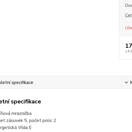
Dos
Cen
Uše
17
14 
etní specifikace
tní specifikace
íňová mraznička
et zásuvek 5, počet polic 2
rgetická třída E