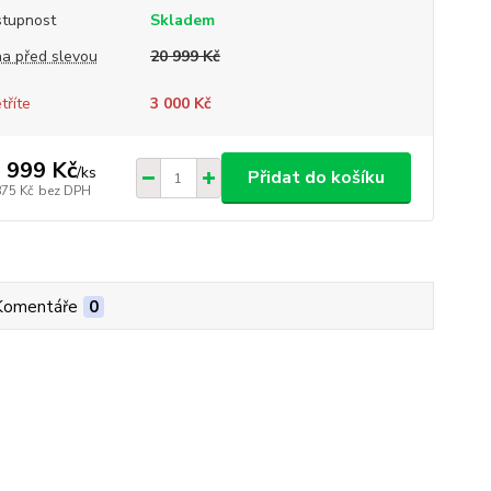
tupnost
Skladem
a před slevou
20 999 Kč
tříte
3 000 Kč
 999 Kč
/
ks
Přidat do košíku
875 Kč
bez DPH
Komentáře
0