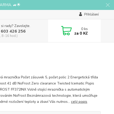
ARMA. 🚙🌟
Přihlášení
 si rady? Zavolejte.
0
ks
 603 426 256
za
0 Kč
, 8-16 hod.)
vá mraznička Počet zásuvek 5, počet polic 2 Energetická třída
nost 41 dB NoFrost Zero clearance Twisted Icematic Popis
OST FF372INX Volně stojící mraznička s automatickým
ováním NoFrost Beznámrazová technologie, která umožňuje
ěrné rozložení teploty a zbaví Vás nutnos...
celý popis