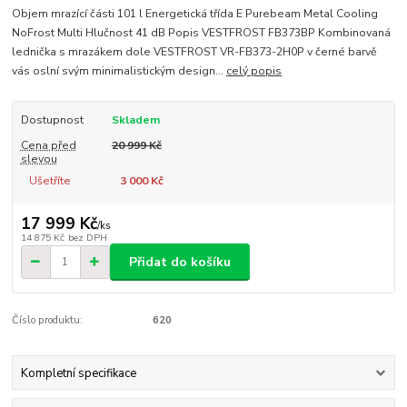
Objem mrazící části 101 l Energetická třída E Purebeam Metal Cooling
NoFrost Multi Hlučnost 41 dB Popis VESTFROST FB373BP Kombinovaná
lednička s mrazákem dole VESTFROST VR-FB373-2H0P v černé barvě
vás oslní svým minimalistickým design...
celý popis
Dostupnost
Skladem
Cena před
20 999 Kč
slevou
Ušetříte
3 000 Kč
17 999 Kč
/
ks
14 875 Kč
bez DPH
Přidat do košíku
Číslo produktu:
620
Kompletní specifikace