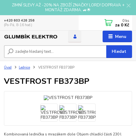
ZIMNÍ SLEVY AŽ -20% NA ZBOŽÍ ZNAČKY LORD! DOPRAVA +
MONTÁŽ ZDARMA. 🚙🌟
0
ks
+420 603 426 256
za
0 Kč
(Po-Pá, 8-16 hod.)
Menu
Hledat
Úvod
Lednice
VESTFROST FB373BP
VESTFROST FB373BP
Kombinovaná lednička s mrazákem dole Objem chladící části 230 l