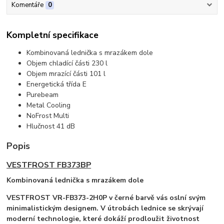
Komentáře
0
Kompletní specifikace
Kombinovaná lednička s mrazákem dole
Objem chladící části 230 l
Objem mrazící části 101 l
Energetická třída E
Purebeam
Metal Cooling
NoFrost Multi
Hlučnost 41 dB
Popis
VESTFROST FB373BP
Kombinovaná lednička s mrazákem dole
VESTFROST
VR-FB373-2H0P
v černé barvě vás oslní svým
minimalistickým designem. V útrobách lednice se skrývají
moderní technologie, které dokáží prodloužit životnost