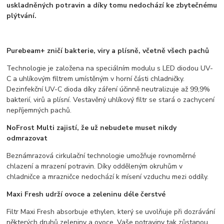
uskladněných potravin a díky tomu nedochází ke zbytečnému
plýtvání.
Purebeam+ zničí bakterie, viry a plísně, včetně všech pachů
Technologie je založena na speciálním modulu s LED diodou UV-
C a uhlíkovým filtrem umístěným v horní části chladničky.
Dezinfekční UV-C dioda díky záření účinně neutralizuje až 99,9%
bakterií, virů a plísní. Vestavěný uhlíkový filtr se stará o zachycení
nepříjemných pachů.
NoFrost Multi zajistí, že už nebudete muset nikdy
odmrazovat
Beznámrazová cirkulační technologie umožňuje rovnoměrné
chlazení a mrazení potravin. Díky odděleným okruhům v
chladničce a mrazničce nedochází k mísení vzduchu mezi oddíly.
Maxi Fresh udrží ovoce a zeleninu déle čerstvé
Filtr Maxi Fresh absorbuje ethylen, který se uvolňuje při dozrávání
některých druhů zeleniny a ovoce. Vaše potraviny tak zůstanou